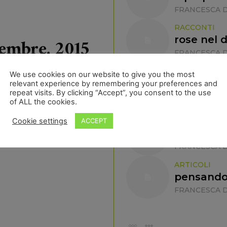
FRANCESCA D
RACCONTI
rose nel 
vembre, 2015
FRANCESCA D
MARTEDÌ 17, 
We use cookies on our website to give you the most
RACCONTI
relevant experience by remembering your preferences and
Sonata di
repeat visits. By clicking “Accept”, you consent to the use
of ALL the cookies.
FRANCESCA D
Cookie settings
ACCEPT
ARTICOLI
Conversa
FRANCESCA D
ARTICOLI
pensando 
FRANCESCA D