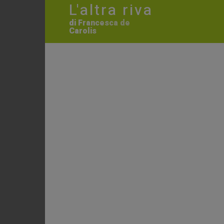
L'altra riva
di Francesca de
Carolis