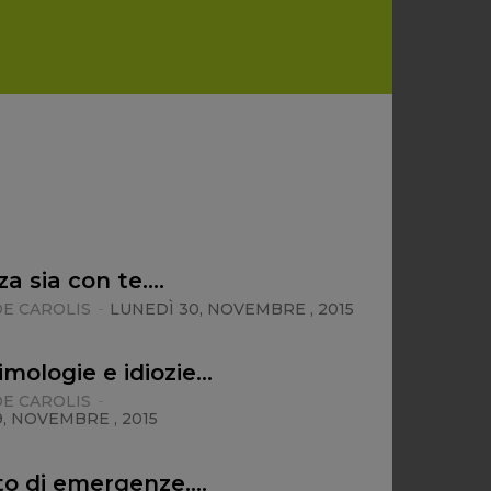
za sia con te….
E CAROLIS
-
LUNEDÌ 30, NOVEMBRE , 2015
imologie e idiozie…
E CAROLIS
-
, NOVEMBRE , 2015
to di emergenze….