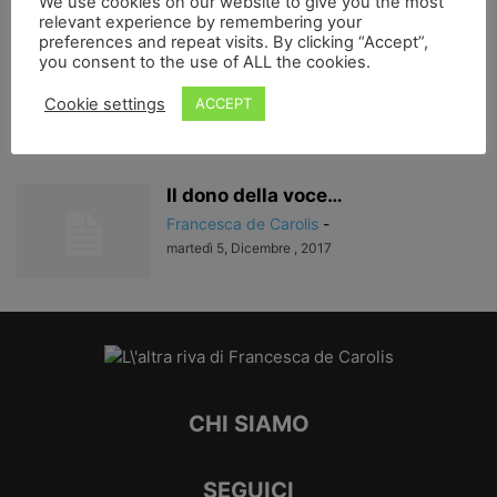
We use cookies on our website to give you the most
relevant experience by remembering your
preferences and repeat visits. By clicking “Accept”,
you consent to the use of ALL the cookies.
Contro il finepenamai
Francesca de Carolis
-
Cookie settings
ACCEPT
lunedì 11, Dicembre , 2017
Il dono della voce…
Francesca de Carolis
-
martedì 5, Dicembre , 2017
CHI SIAMO
SEGUICI