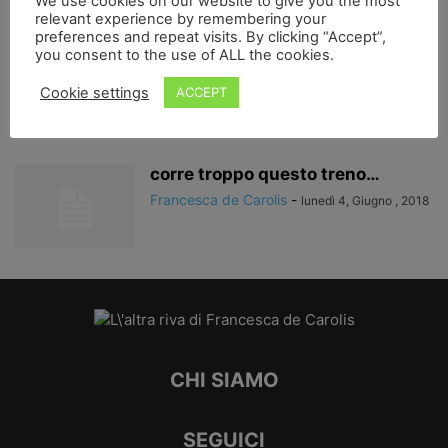
We use cookies on our website to give you the most
relevant experience by remembering your
preferences and repeat visits. By clicking “Accept”,
you consent to the use of ALL the cookies.
Un giorno e una notte
Francesca de Carolis
-
Cookie settings
ACCEPT
domenica 10, Giugno , 2018
corre troppo questo treno…
Francesca de Carolis
-
lunedì 4, Giugno , 2018
CHI SIAMO
SEGUICI