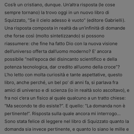
Cos’è un cristiano, dunque. Un’altra risposta (le cose
sempre tornano) la trovo oggi in un nuovo libro di
Squizzato, “Se il cielo adesso è vuoto” (editore Gabrielli).
Una risposta composta in realtà da un’infinità di domande
che forse così (molto sintetizzando) si possono
riassumere: che fine ha fatto Dio con la nuova visione
dell’universo offerta dall’uomo moderno? E’ ancora
possibile “nell’epoca del disincanto scientifico e della
potenza tecnologica, dar credito all’uomo della croce”?
L’ho letto con molta curiosità e tante aspettative, questo
libro, anche perché, un bel po’ di anni fa, si parlava fra
amici di universo e di scienza (io in realtà solo ascoltavo), e
fra noi c’era un fisico al quale qualcuno a un tratto chiese:
“Ma secondo te dio esiste?”. E quello: “La domanda non è
pertinente!”. Risposta sulla quale ancora mi interrogo…
Sono stata felice di leggere nel libro di Squizzato quanto la
domanda sia invece pertinente, e quanto lo siano le mille e