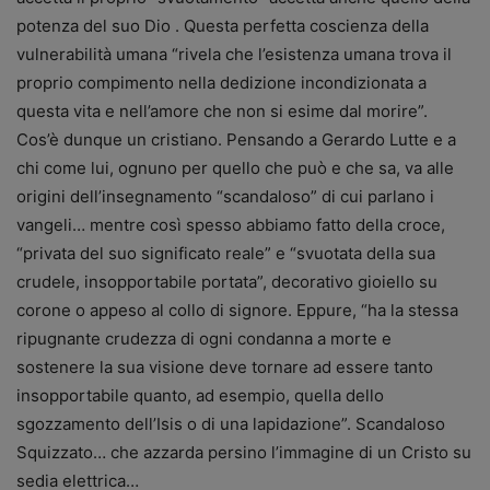
potenza del suo Dio . Questa perfetta coscienza della
vulnerabilità umana “rivela che l’esistenza umana trova il
proprio compimento nella dedizione incondizionata a
questa vita e nell’amore che non si esime dal morire”.
Cos’è dunque un cristiano. Pensando a Gerardo Lutte e a
chi come lui, ognuno per quello che può e che sa, va alle
origini dell’insegnamento “scandaloso” di cui parlano i
vangeli… mentre così spesso abbiamo fatto della croce,
“privata del suo significato reale” e “svuotata della sua
crudele, insopportabile portata”, decorativo gioiello su
corone o appeso al collo di signore. Eppure, “ha la stessa
ripugnante crudezza di ogni condanna a morte e
sostenere la sua visione deve tornare ad essere tanto
insopportabile quanto, ad esempio, quella dello
sgozzamento dell’Isis o di una lapidazione”. Scandaloso
Squizzato… che azzarda persino l’immagine di un Cristo su
sedia elettrica…