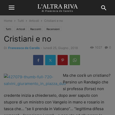
L'ALTRA RIVA
di Francesca de Carolis
Home
Tutti
Articoli
Cristiani e no
Tutti
Articoli
Racconti
Recensioni
Cristiani e no
1027
0
Di
Francesca de Carolis
-
lunedì 25, Giugno , 2018
Ma che cos’è un cristiano?
Persino un Randagio che
si professa (forse) non
credente inizia a chiederselo, dopo aver saputo con
stupore di un ministro con Vangelo in mano e rosario in
tasca che… “se li prenda in Vaticano”… “legittima difesa