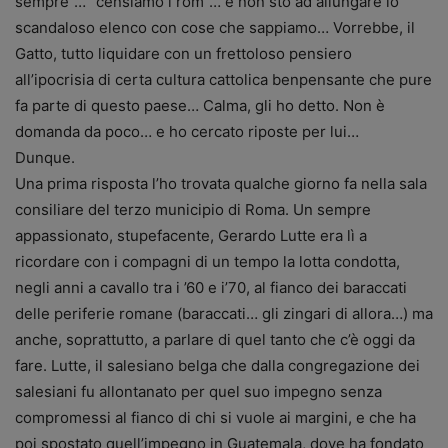
sempre”… “censiamo i rom”… e non sto ad allungare lo
scandaloso elenco con cose che sappiamo… Vorrebbe, il
Gatto, tutto liquidare con un frettoloso pensiero
all’ipocrisia di certa cultura cattolica benpensante che pure
fa parte di questo paese… Calma, gli ho detto. Non è
domanda da poco… e ho cercato riposte per lui…
Dunque.
Una prima risposta l’ho trovata qualche giorno fa nella sala
consiliare del terzo municipio di Roma. Un sempre
appassionato, stupefacente, Gerardo Lutte era lì a
ricordare con i compagni di un tempo la lotta condotta,
negli anni a cavallo tra i ’60 e i’70, al fianco dei baraccati
delle periferie romane (baraccati… gli zingari di allora…) ma
anche, soprattutto, a parlare di quel tanto che c’è oggi da
fare. Lutte, il salesiano belga che dalla congregazione dei
salesiani fu allontanato per quel suo impegno senza
compromessi al fianco di chi si vuole ai margini, e che ha
poi spostato quell’impegno in Guatemala, dove ha fondato