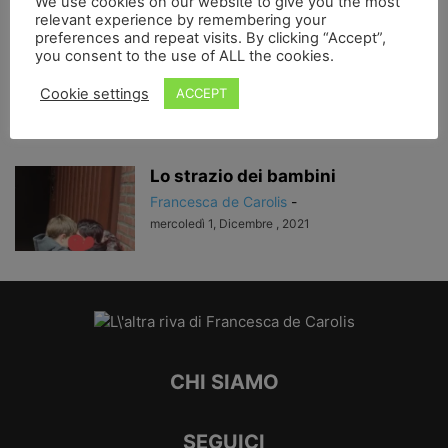
We use cookies on our website to give you the most
relevant experience by remembering your
preferences and repeat visits. By clicking “Accept”,
you consent to the use of ALL the cookies.
Le donne, la violenza…
Francesca de Carolis
-
Cookie settings
ACCEPT
mercoledì 8, Dicembre , 2021
Lo strazio dei bambini
Francesca de Carolis
-
mercoledì 1, Dicembre , 2021
CHI SIAMO
SEGUICI