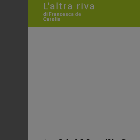
L'altra riva
di Francesca de
Carolis