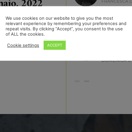
naio, 2022
FRANCESCA D
ARTICOLI
Correvo 
We use cookies on our website to give you the most
relevant experience by remembering your preferences and
FRANCESCA D
repeat visits. By clicking “Accept”, you consent to the use
MERCOLEDÌ 12
of ALL the cookies.
RACCONTI
Cookie settings
ACCEPT
C’è un an
FRANCESCA D
DOMENICA 9,