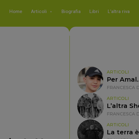
Home
Articoli
Biografia
Libri
L’altra riva
ARTICOLI
Per Amal
FRANCESCA D
ARTICOLI
L’altra S
FRANCESCA D
ARTICOLI
La terra è