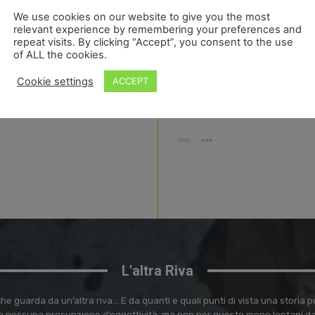
essere st
We use cookies on our website to give you the most
FRANCESCA D
relevant experience by remembering your preferences and
MERCOLEDÌ 16
repeat visits. By clicking “Accept”, you consent to the use
of ALL the cookies.
TUTTI
Arzigogo
Cookie settings
ACCEPT
FRANCESCA D
L'altra Riva
e guarda da un’altra riva… E da quanti e quali punti di vista una storia
 nessuna presunzione d’oggettività, ma non per questo meno lontani dal 