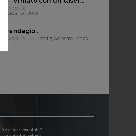
ato fermato con un taser…
E CAROLIS
-
, AGOSTO , 2023
lo Randagio…
E CAROLIS
-
LUNEDÌ 7, AGOSTO , 2023
 può essere raccontata?
vero. Anzi. Ascoltare,