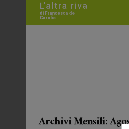
L'altra riva
di Francesca de
Carolis
Archivi Mensili: Ago