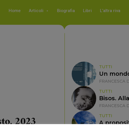
Home
Articoli
Biografia
Libri
L’altra riva
TUTTI
Un mondo 
FRANCESCA D
TUTTI
Bisos. Al
FRANCESCA D
sto, 2023
TUTTI
A proposi