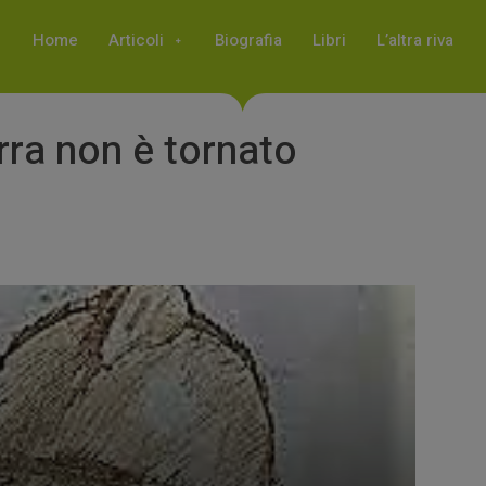
Home
Articoli
Biografia
Libri
L’altra riva
erra non è tornato