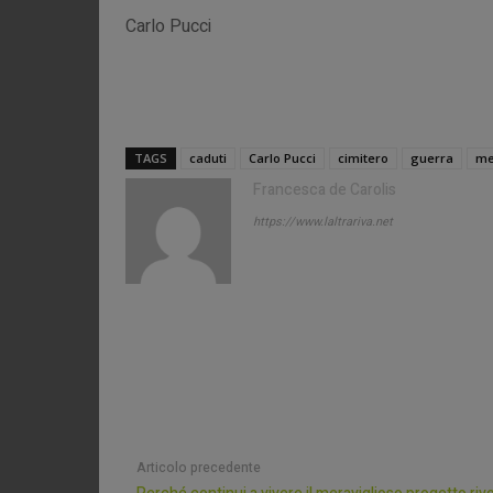
Carlo Pucci
TAGS
caduti
Carlo Pucci
cimitero
guerra
me
Francesca de Carolis
https://www.laltrariva.net
Articolo precedente