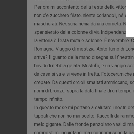
Per ora mi accontento della festa della vittoria. I 
non c’è zucchero filato, niente coriandoli, né stel
mascherati. Nessuna nenia da una cometa. Ness
spensierato dalle colonne di via Indipendenza. I
la vittoria è festa muta e solenne. È novembre. Cri
Romagna. Viaggio di mestizia. Abito fumo di Lond
arriva? Il guanto della mano disegna sul finestrino
brividi di nebbia gelata. Mi stufo, è un viaggio s
da casa si va e si viene in fretta. Fotoceramiche
crepate. Da questi orcioli smaltati ammiccano, s
nomi di bronzo, sopra la data finale di un tempo 
tempo infinito.
In questo mese mi portano a salutare i nostri def
tappati che non ho mai scelto. Raccolti da ramifi
melo gigante. Dalle fronde penzolano vasi di mar
composti mi inquietano, ma i cognomi sono la ga