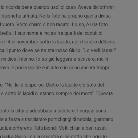
e lo ricorda bene quando uscì di casa. Aveva diciott’anni.
 baionetta affilata. Nella foto ha proprio quella divisa,
 vuoto. Volto chiaro e ben rasato. Lo so, è una foto
bello. Il suo nome è inciso fra quelli dei caduti di
 il 4 di novembre sotto la lapide, nel chiostro di Santo
ca il punto dove se ne sta inciso Giulio: “Lo vedi, lassù?
i” mi dice il nonno. Io so già leggere e scrivere, ma in
rovo. E poi la lapide è in alto e io sono ancora troppo
 “No, lui è disperso. Dietro la lapide c’è solo del
o e sotto le lapidi ci stanno sempre dei morti”. “Questa
uesto la città è addobbata a tricolore. I negozi sono
e a festa a rischiarare portici grigi di nebbia, guardano
oti, indifferenti. Tutti biondi. Volti chiari e ben rasati.
uali a Giulio. Ieri la maestra ci ha detto che oggi le