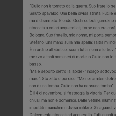
“Giulio non è tornato dalla guerra. Suo fratello s
Salutò spavaldo. Una bella divisa stirata. Fucile e
ma è disarmato. Biondo. Occhi celesti guardano il
ritoccata a colori acquerellati, forse non era così 
Bologna. Suo fratello, mio nonno, mi porta sempre
Stefano. Una mano sulla mia spalla; l’altra mi indi
È in ordine alfabetico, scorri tutti i nomi e lo trov
mezzo a tanti nomi neri di morte io Giulio non lo t
basso.
“Ma è sepolto dietro la lapide?” indago sottovoce.
muro”. Sto zitto e poi dico: “Ma nei cimiteri dietr
non è una tomba. Giulio non ha nessuna tomba”.
È il 4 di novembre; si festeggia la vittoria. Per q
chiusi, ma non è domenica. Dalle vetrine, illuminat
impettiti i manichini in divisa militare. Gli sguardi vu
Dolcemente ritoccati ad acquerello. Tutti quanti ug