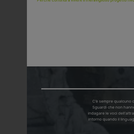
Perché continui a vivere il meraviglioso progetto riv
C’è sempre qualcuno ch
Sguardi che non hanno
indagare le voci dell’alt
intorno quando il lingua