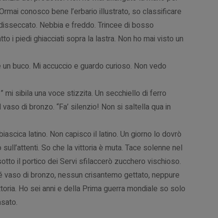
. Ormai conosco bene l’erbario illustrato, so classificare
 disseccato. Nebbia e freddo. Trincee di bosso
to i piedi ghiacciati sopra la lastra. Non ho mai visto un
C’è un buco. Mi accuccio e guardo curioso. Non vedo
” mi sibila una voce stizzita. Un secchiello di ferro
 vaso di bronzo. “Fa’ silenzio! Non si saltella qua in
biascica latino. Non capisco il latino. Un giorno lo dovrò
sull’attenti. So che la vittoria è muta. Tace solenne nel
sotto il portico dei Servi sfilaccerò zucchero vischioso.
, né vaso di bronzo, nessun crisantemo gettato, neppure
vittoria. Ho sei anni e della Prima guerra mondiale so solo
asato.