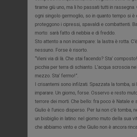
tirarne giù uno, ma li ho passati tutti in rassegna
ogni singolo germoglio, so in quanto tempo si è
proteggono i cipressi, spavaldi e combattenti. Bat
morto: sarà fatto di nebbia e di freddo.
Sto attento a non inciampare: la lastra è rotta. 
nessuno. Forse è risorto.
“Vieni via di là. Che stai facendo? Sta’ composto!
picchia per terra di schianto. L’acqua scroscia nel
mezzo. Sta’ fermo!”.
I crisantemi sono infilzati. Spazzata la tomba, si 
imparare. Un giorno, forse. Osservo e resto muto 
terrore dei morti. Che bello: fra poco è Natale e 
Giulio è l’unico disperso. Per lui non c’è tomba
un bisbiglio in latino: nel giorno muto della sua 
che abbiamo vinto e che Giulio non è ancora rinc