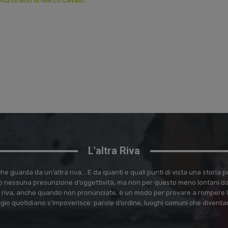
oluzionario di Marco Cavallo…
L'altra Riva
e guarda da un’altra riva… E da quanti e quali punti di vista una storia
 nessuna presunzione d’oggettività, ma non per questo meno lontani dal 
ra riva, anche quando non pronunciate, è un modo per provare a rompere l
ggio quotidiano s’impoverisce: parole d’ordine, luoghi comuni che diventa