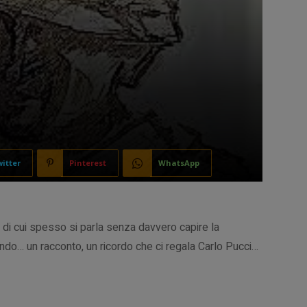
itter
Pinterest
WhatsApp
 di cui spesso si parla senza davvero capire la
ndo… un racconto, un ricordo che ci regala Carlo Pucci…