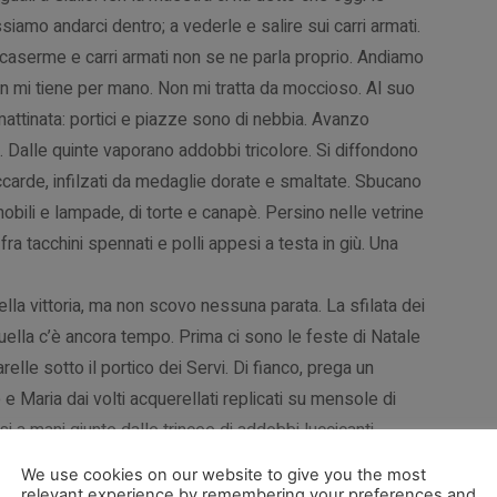
amo andarci dentro; a vederle e salire sui carri armati.
 caserme e carri armati non se ne parla proprio. Andiamo
on mi tiene per mano. Non mi tratta da moccioso. Al suo
attinata: portici e piazze sono di nebbia. Avanzo
. Dalle quinte vaporano addobbi tricolore. Si diffondono
occarde, infilzati da medaglie dorate e smaltate. Sbucano
 mobili e lampade, di torte e canapè. Persino nelle vetrine
a tacchini spennati e polli appesi a testa in giù. Una
ella vittoria, ma non scovo nessuna parata. La sfilata dei
quella c’è ancora tempo. Prima ci sono le feste di Natale
elle sotto il portico dei Servi. Di fianco, prega un
e Maria dai volti acquerellati replicati su mensole di
i a mani giunte dalle trincee di addobbi luccicanti.
ul sagrato dei Servi. Oggi però profumano soltanto i
We use cookies on our website to give you the most
iostro di Santo Stefano ne trabocca.
relevant experience by remembering your preferences and