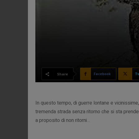
Facebook
Tw
Share
In questo tempo, di guerre lontane e vicinissime,
tremenda strada senza ritorno che si sta prende
a proposito di non ritorni…