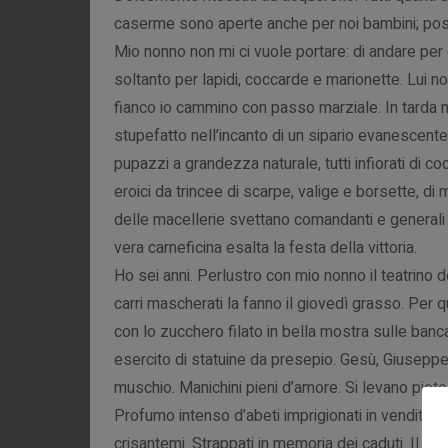
caserme sono aperte anche per noi bambini; possi
Mio nonno non mi ci vuole portare: di andare per
soltanto per lapidi, coccarde e marionette. Lui n
fianco io cammino con passo marziale. In tarda m
stupefatto nell’incanto di un sipario evanescente
pupazzi a grandezza naturale, tutti infiorati di c
eroici da trincee di scarpe, valige e borsette, di
delle macellerie svettano comandanti e generali fr
vera carneficina esalta la festa della vittoria.
Ho sei anni. Perlustro con mio nonno il teatrino d
carri mascherati la fanno il giovedì grasso. Per 
con lo zucchero filato in bella mostra sulle bancar
esercito di statuine da presepio. Gesù, Giuseppe 
muschio. Manichini pieni d’amore. Si levano pietos
Profumo intenso d’abeti imprigionati in vendita s
crisantemi. Strappati in memoria dei caduti. Il ch