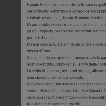
E quale Natale per i minori che si trovano in qu
per profughi? Sommando il numero dei ragazzini osp
e istituti per detenuti), in tutto il mondo si arriva a
Mi piacerebbe raccontare a tutti loro, che entri n
gesto. Pagando, per i bambini incontrati nel carce
per farli liberare.
Ma non sono previste ammende, anche a volerle p
misura d’Erode.
Come non c’erano ammende, anche a volerle pagar
morti quest’anno, prigionieri sulle navi della nos
La verità di un cenno, nei nostri presepi, allo scio
rimanderebbe. Bambini, e non solo…
Non erano minori, ma non posso non pensare anch
vedere. Hafedh Chouchane, Lofti Ben Masmia, Ali 
della scorsa primavera (https://www.remocontr
tredici-morti-vi-sembrano-pochi/ ).