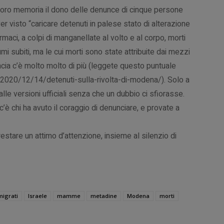
 loro memoria il dono delle denunce di cinque persone
 visto “caricare detenuti in palese stato di alterazione
maci, a colpi di manganellate al volto e al corpo, morti
i subiti, ma le cui morti sono state attribuite dai mezzi
cia c’è molto molto di più (leggete questo puntuale
/2020/12/14/detenuti-sulla-rivolta-di-modena/). Solo a
 alle versioni ufficiali senza che un dubbio ci sfiorasse.
c’è chi ha avuto il coraggio di denunciare, e provate a
restare un attimo d’attenzione, insieme al silenzio di
igrati
Israele
mamme
metadine
Modena
morti