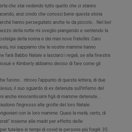
erta che stai vedendo tutto quello che ci stanno
acendo, anzi credo che conosci bene questa storia
erché hanno perseguitato anche te da piccolo… Nel bel
ezzo della notte mi sveglio piangendo e sentendo la
ostalgia della nonna e dei miei nove fratellini. Caro
esù, noi sappiamo che le nostre mamme hanno
farà Babbo Natale a lasciarci i regali, se alla finestra
 Giosuè e Kimberly abbiamo deciso di fare come gli
che furono… ritrovo l’appunto di questa lettera, di due
 Jesus, il suo sguardo di ex detenuta sull’inferno del
roni anche innocentissimi figli di mamme detenute…
hiudono l’ingresso alle grotte del loro Natale.
 prigionieri con le loro mamme. Quasi la metà, certo, di
iberati” insieme alle madri per effetto delle
 tutelare in tempi di covid le persone più fragili. 35