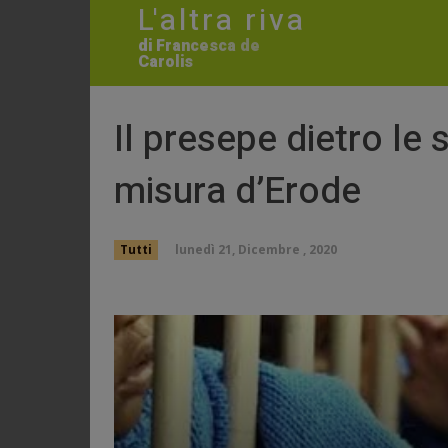
L'altra riva
di Francesca de
Carolis
Il presepe dietro le
misura d’Erode
lunedì 21, Dicembre , 2020
Tutti