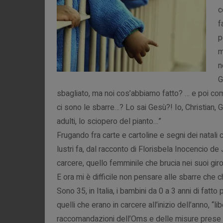
c
f
p
m
n
G
sbagliato, ma noi cos’abbiamo fatto? … e poi come 
ci sono le sbarre…? Lo sai Gesù?! Io, Christian,
adulti, lo sciopero del pianto…”
Frugando fra carte e cartoline e segni dei natali 
lustri fa, dal racconto di Florisbela Inocencio de
carcere, quello femminile che brucia nei suoi gi
E ora mi è difficile non pensare alle sbarre che c
Sono 35, in Italia, i bambini da 0 a 3 anni di fatto
quelli che erano in carcere all’inizio dell’anno, “l
raccomandazioni dell’Oms e delle misure prese per