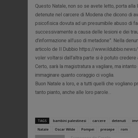
Questo Natale, non so se avete letto, porta alla
detenute nel carcere di Modena che dicono di aver
psicofisica dovuta ad un presumibile abuso di far
successivamente a causa delle lesioni e dei traum
d’informazione all’uso di metadone”. Nella denun
articolo de Il Dubbio https://www.ildubbio.news
voler voltarsi dall’altra parte si è potuto credere
Certo, sarà la magistratura a vagliare, ma intanto 
immaginare quanto coraggio ci voglia.
Buon Natale a loro, e a tutti quelli che vogliano p
tanto pianto, anche alle loro parole…
TAGS
bambini palestinesi
carcere
detenuti
imm
Natale
Oscar Wilde
Pompei
presepe
rom