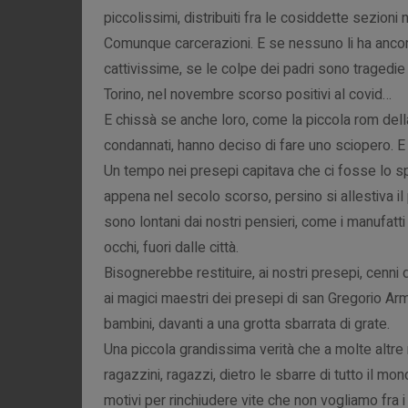
piccolissimi, distribuiti fra le cosiddette sezioni
Comunque carcerazioni. E se nessuno li ha ancor
cattivissime, se le colpe dei padri sono tragedie
Torino, nel novembre scorso positivi al covid…
E chissà se anche loro, come la piccola rom dell
condannati, hanno deciso di fare uno sciopero. E 
Un tempo nei presepi capitava che ci fosse lo sp
appena nel secolo scorso, persino si allestiva il pr
sono lontani dai nostri pensieri, come i manufatti
occhi, fuori dalle città.
Bisognerebbe restituire, ai nostri presepi, cenni 
ai magici maestri dei presepi di san Gregorio Arm
bambini, davanti a una grotta sbarrata di grate.
Una piccola grandissima verità che a molte altre 
ragazzini, ragazzi, dietro le sbarre di tutto il mo
motivi per rinchiudere vite che non vogliamo fra i 