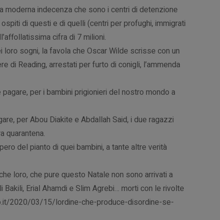
ella moderna indecenza che sono i centri di detenzione
iti di questi e di quelli (centri per profughi, immigrati
ll’affollatissima cifra di 7 milioni.
ei loro sogni, la favola che Oscar Wilde scrisse con un
re di Reading, arrestati per furto di conigli, l’ammenda
agare, per i bambini prigionieri del nostro mondo a
e, per Abou Diakite e Abdallah Said, i due ragazzi
tra quarantena.
pero del pianto di quei bambini, a tante altre verità
e loro, che pure questo Natale non sono arrivati a
Bakili, Erial Ahamdi e Slim Agrebi… morti con le rivolte
o.it/2020/03/15/lordine-che-produce-disordine-se-