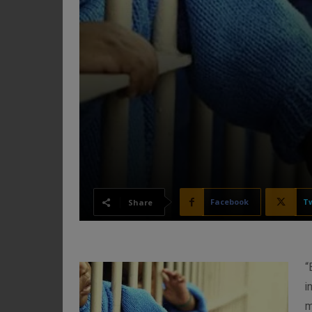
Facebook
Tw
Share
“
i
m