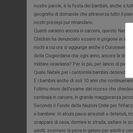
nostre parole, è la festa dei bambini, anche a tu
geografia di domande che attraversa tutto il pian
nostri presepi pur rimandano…
Quanti saranno ancora in carcere, questo Natale,
Children ha denunciato essere in prigione in attes
rischi a cui ora si aggiunge anche il Coronavirus”
della Cisgiordania che ogni anno, ancora la den
militare israeliana? Per lo più, per lancio di pietr
Quale Natale per i centomila bambini detenuti neg
E i bambini anche di soli 10 anni che continueran
l’ultimo rinvio dell’esame del ricorso che chiede
centinaia in carcere, in grande maggioranza picco
Secondo il Fondo della Nazioni Unite per l’infanz
e bambine. In alcuni paesi arrestati e detenuti, r
scappare di casa, dormire in strada, saltare la 
adulti, scontano la pena in galere per adulti e co