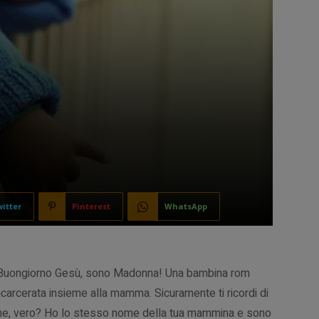
itter
Pinterest
WhatsApp
Buongiorno Gesù, sono Madonna! Una bambina rom
ncarcerata insieme alla mamma. Sicuramente ti ricordi di
e, vero? Ho lo stesso nome della tua mammina e sono