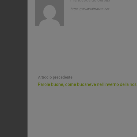
Francesca de Carolis
https://www.laltrariva.net
Articolo precedente
Parole buone, come bucaneve nell’inverno della nost