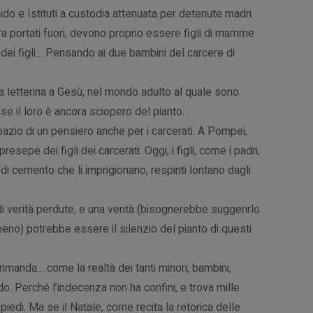
 nido e Istituti a custodia attenuata per detenute madri.
a portati fuori, devono proprio essere figli di mamme
 dei figli… Pensando ai due bambini del carcere di
a letterina a Gesù, nel mondo adulto al quale sono
se il loro è ancora sciopero del pianto…
azio di un pensiero anche per i carcerati. A Pompei,
esepe dei figli dei carcerati. Oggi, i figli, come i padri,
 di cemento che li imprigionano, respinti lontano dagli
di verità perdute, e una verità (bisognerebbe suggerirlo
eno) potrebbe essere il silenzio del pianto di questi
rimanda… come la realtà dei tanti minori, bambini,
ndo. Perché l’indecenza non ha confini, e trova mille
piedi. Ma se il Natale, come recita la retorica delle