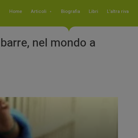
Home
Articoli
Biografia
Libri
L’altra riva
 sbarre, nel mondo a