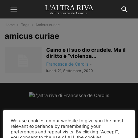
L'ALTRA RIVA
di Francesca de Carolis
Home
Tags
Amicus curiae
amicus curiae
Caino e il suo dio crudele. Ma il
diritto è “violenza...
Francesca de Carolis
-
lunedì 21, Settembre , 2020
CHI SIAMO
We use cookies on our website to give you the most
relevant experience by remembering your
SEGUICI
preferences and repeat visits. By clicking “Accept”,
you consent to the use of ALL the cookies.