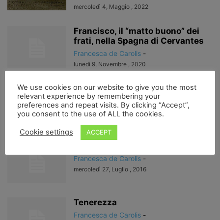
mercoledì 4, Maggio , 2022
Francisco, il “matto buono” dei
frati, nella Spagna di Cervantes
Francesca de Carolis
-
lunedì 9, Novembre , 2020
We use cookies on our website to give you the most
Tutte le menti di cui ha bisogno il
relevant experience by remembering your
mondo…
preferences and repeat visits. By clicking “Accept”,
Francesca de Carolis
-
you consent to the use of ALL the cookies.
lunedì 11, Novembre , 2019
Cookie settings
ACCEPT
Benny and Herry
Francesca de Carolis
-
mercoledì 27, Luglio , 2016
Tenerezza
Francesca de Carolis
-