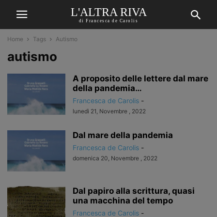
L'ALTRA RIVA
di Francesca de Carolis
Home
Tags
Autismo
autismo
A proposito delle lettere dal mare
della pandemia…
Francesca de Carolis
-
lunedì 21, Novembre , 2022
Dal mare della pandemia
Francesca de Carolis
-
domenica 20, Novembre , 2022
Dal papiro alla scrittura, quasi
una macchina del tempo
Francesca de Carolis
-