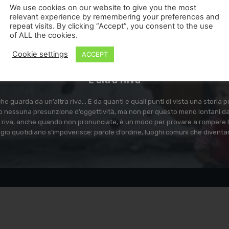
Francesca de Carolis
-
lunedì 28, Settembre , 2020
0
We use cookies on our website to give you the most
relevant experience by remembering your preferences and
repeat visits. By clicking “Accept”, you consent to the use
of ALL the cookies.
Cookie settings
ACCEPT
L'altra Riva
e guarda da un’altra riva… E da quanti e quali punti di vista una storia
 nessuna presunzione d’oggettività, ma non per questo meno lontani dal 
ra riva, anche quando non pronunciate, è un modo per provare a rompere l
ggio quotidiano s’impoverisce: parole d’ordine, luoghi comuni che diventa