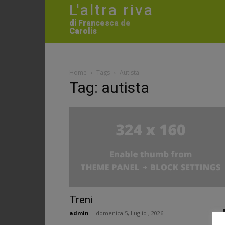
L'altra riva
di Francesca de
Carolis
Home
Tags
Autista
Tag: autista
Treni
admin
-
domenica 5, Luglio , 2026