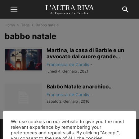
L'ALTRA RIVA
di Francesca de Carolis
Home
Tags
Babbo natale
babbo natale
Martina, la casa di Barbie e un
avvocato dal cuore grande…
Francesca de Carolis
-
lunedì 4, Gennaio , 2021
Babbo Natale anarchico…
Francesca de Carolis
-
sabato 2, Gennaio , 2016
We use cookies on our website to give you the most
relevant experience by remembering your
preferences and repeat visits. By clicking “Accept”,
you consent to the use of ALL the cookies.