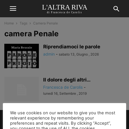
L'ALTRA RIVA
di Francesca de Carolis
Home
Tags
Camera Penale
camera Penale
Riprendiamoci le parole
admin
-
sabato 13, Giugno , 2026
Il dolore degli altri…
Francesca de Carolis
-
lunedì 16, Settembre , 2019
We use cookies on our website to give you the most
relevant experience by remembering your
preferences and repeat visits. By clicking “Accept”,
you consent to the use of ALL the cookies.