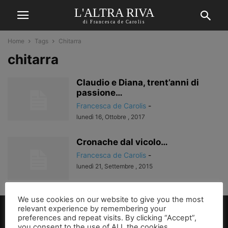
L'ALTRA RIVA
di Francesca de Carolis
Home
Tags
Chitarra
chitarra
Claudio e Diana, trent’anni di
passione…
Francesca de Carolis
-
lunedì 16, Ottobre , 2017
Cronache dal vicolo…
Francesca de Carolis
-
lunedì 21, Settembre , 2015
We use cookies on our website to give you the most
relevant experience by remembering your
preferences and repeat visits. By clicking “Accept”,
you consent to the use of ALL the cookies.