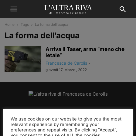
L'ALTRA RIVA
di Francesca de Carolis
Home
Tags
La forma dell'acqua
La forma dell'acqua
Arriva il Taser, arma “meno che
letale”
Francesca de Carolis
-
giovedì 17, Marzo , 2022
CHI SIAMO
We use cookies on our website to give you the most
relevant experience by remembering your
SEGUICI
preferences and repeat visits. By clicking “Accept”,
you consent to the use of ALL the cookies.