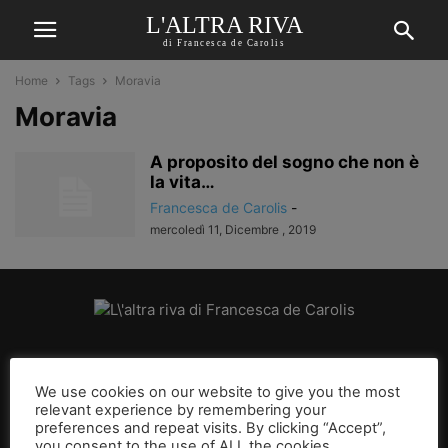
L'ALTRA RIVA
di Francesca de Carolis
Home
Tags
Moravia
Moravia
A proposito del sogno che non è
la vita…
Francesca de Carolis
-
mercoledì 11, Dicembre , 2019
CHI SIAMO
We use cookies on our website to give you the most
relevant experience by remembering your
SEGUICI
preferences and repeat visits. By clicking “Accept”,
you consent to the use of ALL the cookies.