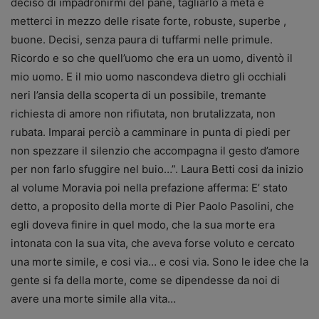
deciso di impadronirmi del pane, tagliarlo a metà e
metterci in mezzo delle risate forte, robuste, superbe ,
buone. Decisi, senza paura di tuffarmi nelle primule.
Ricordo e so che quell’uomo che era un uomo, diventò il
mio uomo. E il mio uomo nascondeva dietro gli occhiali
neri l’ansia della scoperta di un possibile, tremante
richiesta di amore non rifiutata, non brutalizzata, non
rubata. Imparai perciò a camminare in punta di piedi per
non spezzare il silenzio che accompagna il gesto d’amore
per non farlo sfuggire nel buio…”. Laura Betti cosi da inizio
al volume Moravia poi nella prefazione afferma: E’ stato
detto, a proposito della morte di Pier Paolo Pasolini, che
egli doveva finire in quel modo, che la sua morte era
intonata con la sua vita, che aveva forse voluto e cercato
una morte simile, e cosi via… e cosi via. Sono le idee che la
gente si fa della morte, come se dipendesse da noi di
avere una morte simile alla vita…