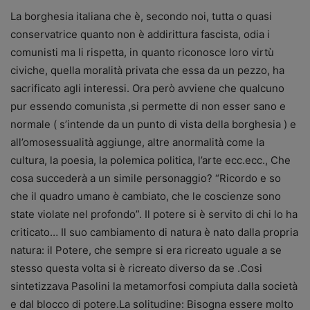
La borghesia italiana che è, secondo noi, tutta o quasi
conservatrice quanto non è addirittura fascista, odia i
comunisti ma li rispetta, in quanto riconosce loro virtù
civiche, quella moralità privata che essa da un pezzo, ha
sacrificato agli interessi. Ora però avviene che qualcuno
pur essendo comunista ,si permette di non esser sano e
normale ( s’intende da un punto di vista della borghesia ) e
all’omosessualità aggiunge, altre anormalità come la
cultura, la poesia, la polemica politica, l’arte ecc.ecc., Che
cosa succederà a un simile personaggio? “Ricordo e so
che il quadro umano è cambiato, che le coscienze sono
state violate nel profondo”. Il potere si è servito di chi lo ha
criticato… Il suo cambiamento di natura è nato dalla propria
natura: il Potere, che sempre si era ricreato uguale a se
stesso questa volta si è ricreato diverso da se .Cosi
sintetizzava Pasolini la metamorfosi compiuta dalla società
e dal blocco di potere.La solitudine: Bisogna essere molto