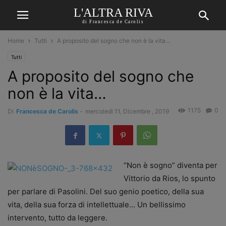
L'ALTRA RIVA
di Francesca de Carolis
Home
Tutti
A proposito del sogno che non è la vita…
Tutti
A proposito del sogno che
non è la vita…
1175
0
Di
Francesca de Carolis
-
mercoledì 11, Dicembre , 2019
“Non è sogno” diventa per
Vittorio da Rios, lo spunto
per parlare di Pasolini. Del suo genio poetico, della sua
vita, della sua forza di intellettuale… Un bellissimo
intervento, tutto da leggere.