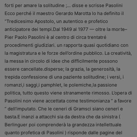
forti per amare la solitudine ;… disse e scrisse Pasolini
Ecco perché il maestro Gerardo Marotta lo ha definito il
“Tredicesimo Apostolo, un autentico e profetico
anticipatore dei tempi.Dal 1949 al 1977 — oltre la morte–
Pier Paolo Pasolini è al centro di circa trentatré
procedimenti giudiziari. un rapporta quasi quotidiano con
la magistratura e le forze dell’ordine pubblico. La creatività,
la messa in circolo di idee che difficilmente possono
essere cancellate.disperse; la grazia, la generosità, la
trepida confessione di una paziente solitudine; i versi, i
romanzi,i saggi,i pamphlet, le polemiche,la passione
politica, tutto questo viene stranamente rimosso. L’opera di
Pasolini non viene accettata come testimonianza ” a favore
” dell’imputato. Che le ceneri di Gramsci siano ceneri e
basta.E inanzi a attacchi sia da destra che da sinistra (
Berlinguer poi comprenderà la grandezza intellettuale
quanto profetica di Pasolini ) risponde dalle pagine del