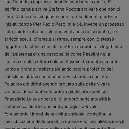
sua Definitiva improcrastinabile condanna a morte.E’
perfino banale scrive Stefano Rodotà scrivere che non ci
sono tanti processi quanti sono i procedimenti giudiziari
iniziati contro Pier Paolo Pasolini e c’è, invece un processo
solo, ininterrotto per almeno vent’anni che si gonfia , e si
arricchisce, si dirama e si ritrae, sempre con lo stesso
oggetto e la stessa finalità: mettere in dubbio la legittimità
dell’esistenza di una personalità come Pasolini nella
società e nella cultura italiana.Pasolini fu indubbiamente
uomo e grande intellettuale anticipatore profetico dei
cataclismi attuali che stanno devastando la società.
Paladino dei diritti avendo provato sulla pelle viva la
violenza devastante del potere giudiziario-politico-
finanziario La sua opera è. di straordinaria attualità la
sistematica distruzione antropologica dei valori
fondamentali innati della civiltà agricola-contadina la
mercificazione delle creature umane e la loro alienazione,il
consumismo sfrenato e distruttivo.i soldi assunti a fine