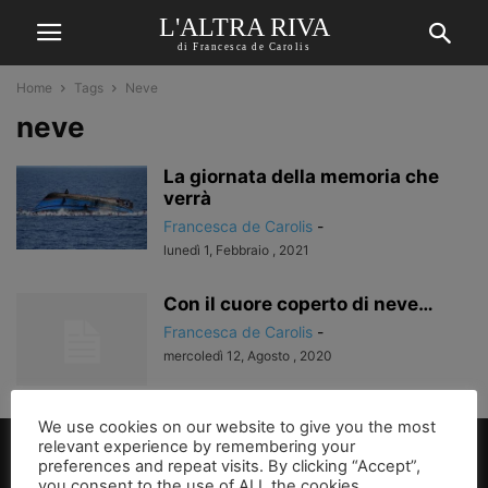
L'ALTRA RIVA
di Francesca de Carolis
Home
Tags
Neve
neve
La giornata della memoria che
verrà
Francesca de Carolis
-
lunedì 1, Febbraio , 2021
Con il cuore coperto di neve…
Francesca de Carolis
-
mercoledì 12, Agosto , 2020
We use cookies on our website to give you the most
relevant experience by remembering your
preferences and repeat visits. By clicking “Accept”,
you consent to the use of ALL the cookies.