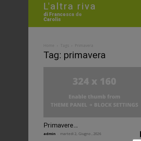
L'altra riva
di Francesca de
Carolis
Home
Tags
Primavera
Tag: primavera
Primavere…
admin
-
martedì 2, Giugno , 2026