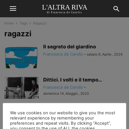
L'ALTRA RIVA
di Francesca de Carolis
Home
Tags
Ragazzi
ragazzi
Il segreto del giardino
Francesca de Carolis
-
sabato 6, Aprile , 2024
Dittici. I volti e il tempo…
Francesca de Carolis
-
domenica 14, Maggio , 2023
La buona scuola…
We use cookies on our website to give you the most
relevant experience by remembering your
Francesca de Carolis
-
preferences and repeat visits. By clicking “Accept”,
lunedì 17, Ottobre , 2016
you consent to the use of ALL the cookies.