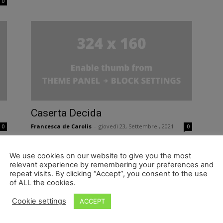
0
Caserta Decida
Francesca de Carolis
-
giovedì 23, Settembre , 2021
0
0
We use cookies on our website to give you the most
relevant experience by remembering your preferences and
repeat visits. By clicking “Accept”, you consent to the use
of ALL the cookies.
Cookie settings
ACCEPT