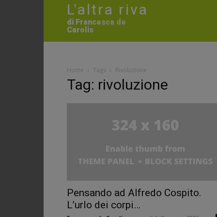
L'altra riva
di Francesca de
Carolis
Home
Tags
Rivoluzione
Tag: rivoluzione
Pensando ad Alfredo Cospito.
L’urlo dei corpi…