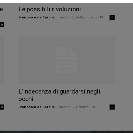
 e
Le possibili rivoluzioni…
Francesca de Carolis
-
martedì 3, Settembre , 2019
0
0
L’indecenza di guardarsi negli
occhi
Francesca de Carolis
-
martedì 2, Ottobre , 2018
0
0