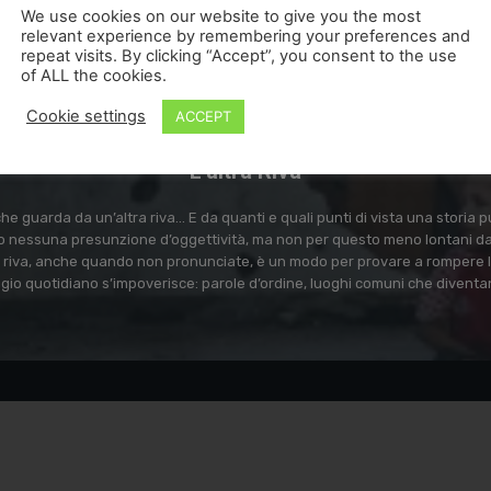
0
We use cookies on our website to give you the most
relevant experience by remembering your preferences and
repeat visits. By clicking “Accept”, you consent to the use
of ALL the cookies.
Cookie settings
ACCEPT
L'altra Riva
e guarda da un’altra riva… E da quanti e quali punti di vista una storia
 nessuna presunzione d’oggettività, ma non per questo meno lontani dal 
ra riva, anche quando non pronunciate, è un modo per provare a rompere l
ggio quotidiano s’impoverisce: parole d’ordine, luoghi comuni che diventa