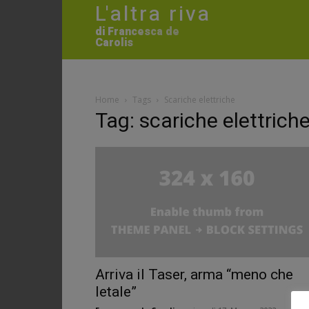
L'altra riva
di Francesca de
Carolis
Home
Tags
Scariche elettriche
Tag: scariche elettrich
Arriva il Taser, arma “meno che
letale”