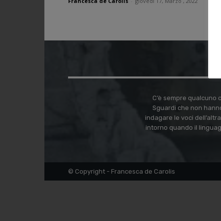
Francesca de Carolis
-
giovedì 17, Marzo , 2022
C’è sempre qualcuno ch
Sguardi che non hanno
indagare le voci dell’alt
intorno quando il lingua
© Copyright - Francesca de Carolis