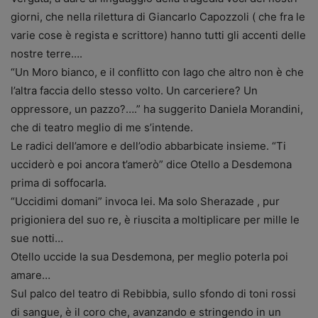
giorni, che nella rilettura di Giancarlo Capozzoli ( che fra le
varie cose è regista e scrittore) hanno tutti gli accenti delle
nostre terre….
“Un Moro bianco, e il conflitto con Iago che altro non è che
l’altra faccia dello stesso volto. Un carceriere? Un
oppressore, un pazzo?….” ha suggerito Daniela Morandini,
che di teatro meglio di me s’intende.
Le radici dell’amore e dell’odio abbarbicate insieme. “Ti
ucciderò e poi ancora t’amerò” dice Otello a Desdemona
prima di soffocarla.
“Uccidimi domani” invoca lei. Ma solo Sherazade , pur
prigioniera del suo re, è riuscita a moltiplicare per mille le
sue notti…
Otello uccide la sua Desdemona, per meglio poterla poi
amare…
Sul palco del teatro di Rebibbia, sullo sfondo di toni rossi
di sangue, è il coro che, avanzando e stringendo in un