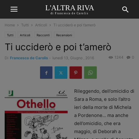
L'ALTRA RIVA
di Francesca de Carolis
Home
Tutti
Articoli
Ti ucciderò e poi t’amerò
Tutti
Articoli
Racconti
Recensioni
Ti ucciderò e poi t’amerò
1244
0
Di
Francesca de Carolis
-
lunedì 13, Giugno , 2016
Rileggendo, dell’omicidio di
Sara a Roma, e solo l’altro
ieri della morte di Michela
a Pordenone… ma anche
dell’omicidio, che era
maggio, di Deborah a