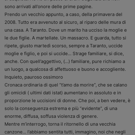
sono arrivati all’onore delle prime pagine.
Prendo un vecchio appunto, a caso, della primavera del
2008. Tutto era avvenuto al sicuro, al riparo delle mura di
una casa. A Taranto. Dove un marito ha ucciso la moglie e
le due figlie. A martellate. Un massacro. E guarda, tutto si
ripete, giusto martedì scorso, sempre a Taranto, uccide
moglie e figlio, e poi si uccide… Strage familiare, si dice,
anche. Con quell’aggettivo, (…)
familiare, pure richiamo a
un luogo, a qualcosa di affettuoso e buono e accogliente.
Inquieto, pauroso ossimoro
Cronaca ordinaria di quel “t’amo da morire”, che se calano
gli omicidi ( ultimi dati istat) aumentano in assoluto e in
proporzione le uccisioni di donne. Che poi, a ben vedere, è
solo la conseguenza estrema e più “evidente”, di una
enorme, diffusa, soffusa violenza di genere.
Mentre m’interrogo, torna il ritornello di una vecchia
canzone… l’abbiamo sentita tutti, immagino, noi che negli