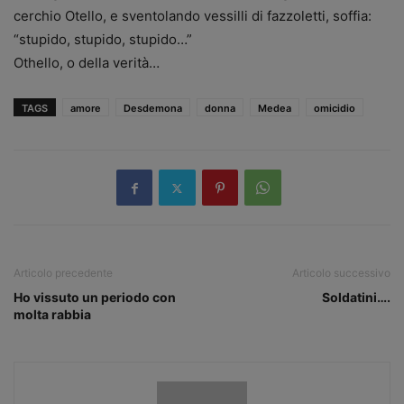
cerchio Otello, e sventolando vessilli di fazzoletti, soffia:
“stupido, stupido, stupido…”
Othello, o della verità…
TAGS
amore
Desdemona
donna
Medea
omicidio
Articolo precedente
Articolo successivo
Ho vissuto un periodo con
Soldatini….
molta rabbia