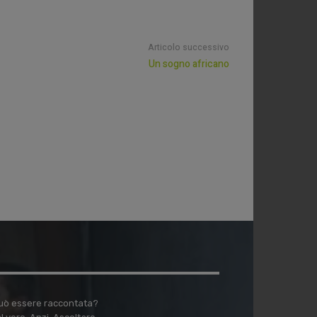
Articolo successivo
Un sogno africano
 può essere raccontata?