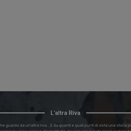
L'altra Riva
e guarda da un’altra riva… E da quanti e quali punti di vista una storia