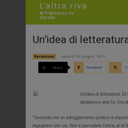
L'altra riva
di Francesca de
Carolis
Un’idea di letteratur
venerdì 18, Giugno , 2010
Recensioni
Facebook
Tw
Share
Un’idea di letteratura. D
diciannove anni fa. Ora di
“Secondo me un atteggiamento politico è importa
ingegnere che sia. Non è pensabile l’etica, al di là 