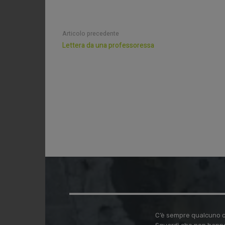
Articolo precedente
Lettera da una professoressa
C’è sempre qualcuno ch