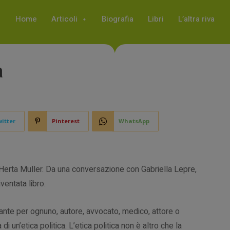
Home
Articoli
Biografia
Libri
L’altra riva
a
itter
Pinterest
WhatsApp
i Herta Muller. Da una conversazione con Gabriella Lepre,
ventata libro.
nte per ognuno, autore, avvocato, medico, attore o
di un’etica politica. L’etica politica non è altro che la