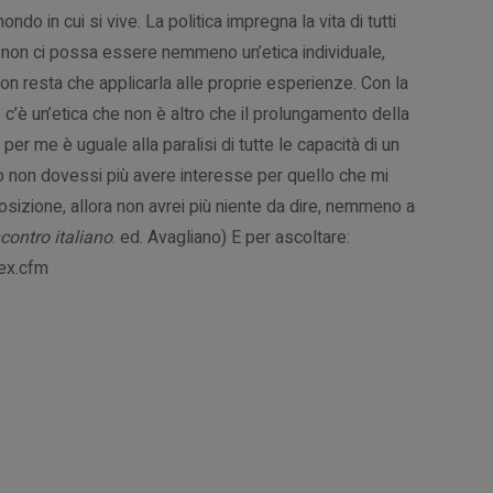
do in cui si vive. La politica impregna la vita di tutti
a non ci possa essere nemmeno un’etica individuale,
on resta che applicarla alle proprie esperienze. Con la
 c’è un’etica che non è altro che il prolungamento della
per me è uguale alla paralisi di tutte le capacità di un
no non dovessi più avere interesse per quello che mi
sizione, allora non avrei più niente da dire, nemmeno a
ncontro italiano
. ed. Avagliano) E per ascoltare:
dex.cfm