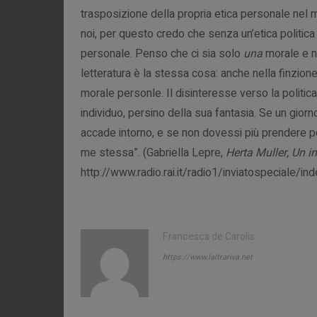
trasposizione della propria etica personale nel mon
noi, per questo credo che senza un’etica politic
personale. Penso che ci sia solo
una
morale e n
letteratura è la stessa cosa: anche nella finzione
morale personle. Il disinteresse verso la politica 
individuo, persino della sua fantasia. Se un gior
accade intorno, e se non dovessi più prendere po
me stessa”. (Gabriella Lepre,
Herta Muller, Un i
http://www.radio.rai.it/radio1/inviatospeciale/in
Francesca de Carolis
https://www.laltrariva.net