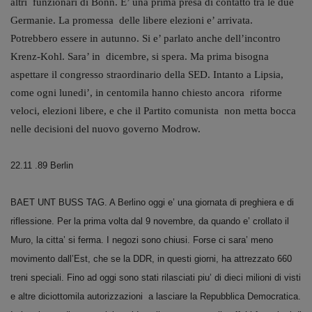
altri funzionari di Bonn. E’ una prima presa di contatto tra le due
Germanie. La promessa delle libere elezioni e’ arrivata.
Potrebbero essere in autunno. Si e’ parlato anche dell’incontro
Krenz-Kohl. Sara’ in dicembre, si spera. Ma prima bisogna
aspettare il congresso straordinario della SED. Intanto a Lipsia,
come ogni lunedi’, in centomila hanno chiesto ancora riforme
veloci, elezioni libere, e che il Partito comunista non metta bocca
nelle decisioni del nuovo governo Modrow.
22.11 .89 Berlin
BAET UNT BUSS TAG. A Berlino oggi e’ una giornata di preghiera e di
riflessione. Per la prima volta dal 9 novembre, da quando e’ crollato il
Muro, la citta’ si ferma.
I negozi sono chiusi. Forse ci sara’ meno
movimento dall’Est, che se
la DDR
, in questi giorni, ha attrezzato 660
treni speciali.
Fino ad oggi sono stati rilasciati piu’ di dieci milioni di visti
e altre diciottomila autorizzazioni a lasciare
la Repubblica Democratica.