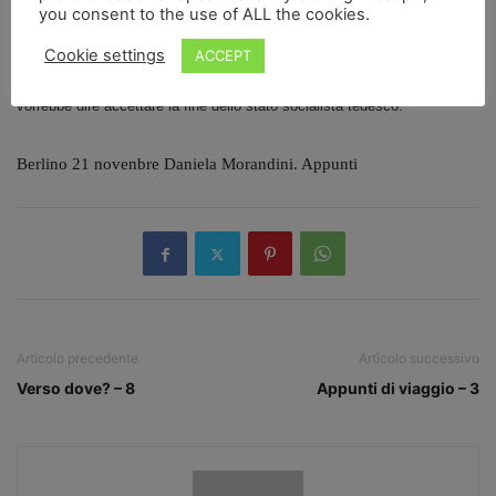
you consent to the use of ALL the cookies.
ci sono gia’ stati alcuni fermi.
Oggi il Neues Deuchland –
l’organo della SED- scrive che il governo
Cookie settings
ACCEPT
federale chiede troppe condizioni per aiutare il partito. Accettarle tutte
vorrebbe dire accettare la fine dello stato socialista tedesco.
Berlino 21 novenbre Daniela Morandini. Appunti
Articolo precedente
Articolo successivo
Verso dove? – 8
Appunti di viaggio – 3