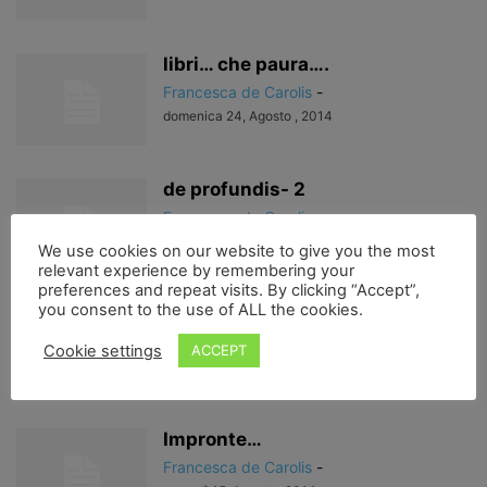
libri… che paura….
Francesca de Carolis
-
domenica 24, Agosto , 2014
de profundis- 2
Francesca de Carolis
-
venerdì 22, Agosto , 2014
We use cookies on our website to give you the most
relevant experience by remembering your
preferences and repeat visits. By clicking “Accept”,
you consent to the use of ALL the cookies.
de profundis…
Francesca de Carolis
-
Cookie settings
ACCEPT
martedì 19, Agosto , 2014
Impronte…
Francesca de Carolis
-