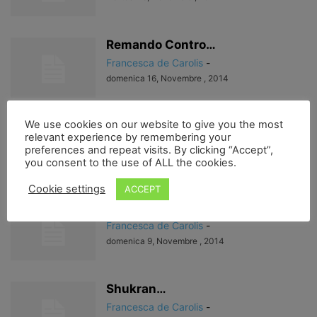
Remando Contro…
Francesca de Carolis
-
domenica 16, Novembre , 2014
We use cookies on our website to give you the most
dopo le parole del Papa…
relevant experience by remembering your
Francesca de Carolis
-
preferences and repeat visits. By clicking “Accept”,
mercoledì 12, Novembre , 2014
you consent to the use of ALL the cookies.
Cookie settings
ACCEPT
La fiaba di Sankara
Francesca de Carolis
-
domenica 9, Novembre , 2014
Shukran…
Francesca de Carolis
-