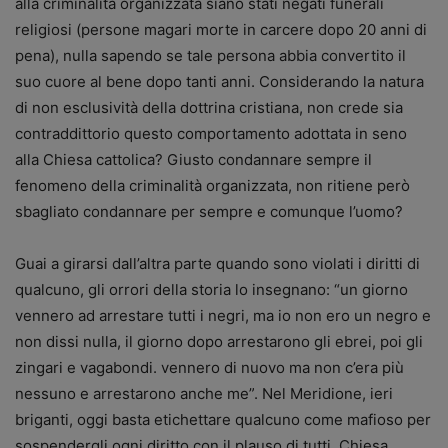
alla criminalità organizzata siano stati negati funerali
religiosi (persone magari morte in carcere dopo 20 anni di
pena), nulla sapendo se tale persona abbia convertito il
suo cuore al bene dopo tanti anni. Considerando la natura
di non esclusività della dottrina cristiana, non crede sia
contraddittorio questo comportamento adottata in seno
alla Chiesa cattolica? Giusto condannare sempre il
fenomeno della criminalità organizzata, non ritiene però
sbagliato condannare per sempre e comunque l’uomo?
Guai a girarsi dall’altra parte quando sono violati i diritti di
qualcuno, gli orrori della storia lo insegnano: “un giorno
vennero ad arrestare tutti i negri, ma io non ero un negro e
non dissi nulla, il giorno dopo arrestarono gli ebrei, poi gli
zingari e vagabondi. vennero di nuovo ma non c’era più
nessuno e arrestarono anche me”. Nel Meridione, ieri
briganti, oggi basta etichettare qualcuno come mafioso per
sospendergli ogni diritto con il plauso di tutti, Chiesa