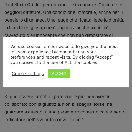
“fratello in Cristo” per non morire in carcere. Come nelle
peggiori dittature. Una condizione immorale, anche per il
pensiero di un ateo. Una legge che ricatta, lede la dignità,
la libertà religiosa, che è applicata anche a chi si è
ravveduto o all’innocente che non può dimostrare di
esserlo. Purtroppo questo ricatto, che non lascia via
We use cookies on our website to give you the most
d’uscita, quando diventa insostenibile porta molti di noi al
relevant experience by remembering your
preferences and repeat visits. By clicking “Accept”,
suicidio. Per la Chiesa è un peccato, ma non commette una
you consent to the use of ALL the cookies.
corruzione più grave chi ci costringe al suicidio?
Cookie settings
ACCEPT
Santità, ritiene cristiana la tortura del 41 bis?
Si può essere pentiti di puro cuore pur non avendo
collaborato con la giustizia. Non si sbaglia, forse, nel
guardare a questo ultimo parametro come unico elemento
indicatore dell’avvenuta conversione?