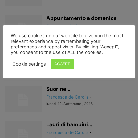
Appuntamento a domenica
Francesca de Carolis
-
mercoledì 21, Settembre , 2016
We use cookies on our website to give you the most
relevant experience by remembering your
preferences and repeat visits. By clicking “Accept”,
you consent to the use of ALL the cookies.
A proposito di donne e Chiesa…
Francesca de Carolis
-
Cookie settings
ACCEPT
martedì 13, Settembre , 2016
Suorine…
Francesca de Carolis
-
lunedì 12, Settembre , 2016
Ladri di bambini…
Francesca de Carolis
-