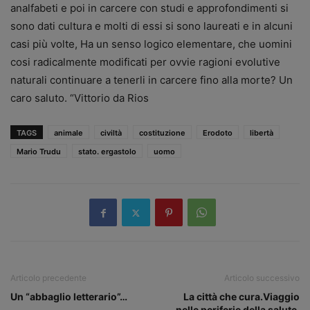
analfabeti e poi in carcere con studi e approfondimenti si
sono dati cultura e molti di essi si sono laureati e in alcuni
casi più volte, Ha un senso logico elementare, che uomini
cosi radicalmente modificati per ovvie ragioni evolutive
naturali continuare a tenerli in carcere fino alla morte? Un
caro saluto. “Vittorio da Rios
TAGS
animale
civiltà
costituzione
Erodoto
libertà
Mario Trudu
stato. ergastolo
uomo
Articolo precedente
Articolo successivo
Un “abbaglio letterario”…
La città che cura.Viaggio
nelle periferie della salute.