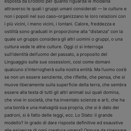
esposta da Erodoto per quanto riguarda le modalità
attraverso le quali i gruppi umani considerati — le culture e
non i popoli nel suo caso–organizzano le loro relazioni con
i più vicini, i meno vicini, i lontani. Calore, freddezza e
ostilità sono graduati in proporzione alla “distanza” con la
quale un gruppo considera gli altri uomini o gruppi, o una
cultura vede le altre culture. Oggi ci si interroga
sull’identità dell’uomo del passato, a proposito del
Linguaggio sulle sue ossessioni, cosi come domani
qualcuno s’interrogherà sulla nostra entità. Ma l’uomo cos’è
se non un essere senziente, che riflette, che pensa, che si
muove liberamente sulla superficie della terra, che sembra
essere alla testa di tutti gli altri animali sui quali domina,
che vive in società, che ha inventato scienze e arti, che ha
una bontà e una malvagità sua propria, che si è dato dei
padroni, si è fatto delle leggi, ecc. Lo Stato: il grande
modello? In grado di dare risposte definitive ed esaustive
alle esigenze di ogni creatura umana? Oppure da ripensare