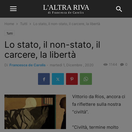
L'ALTRA RIVA
di Francesca de Carolis
Home
Tutti
Lo stato, il non-stato, il carcere, la libertà
Tutti
Lo stato, il non-stato, il
carcere, la libertà
1144
0
Di
Francesca de Carolis
-
martedì 1, Dicembre , 2020
Vittorio da Rios, ancora ci
fa riflettere sulla nostra
“civiltà”.
“Civiltà, termine molto