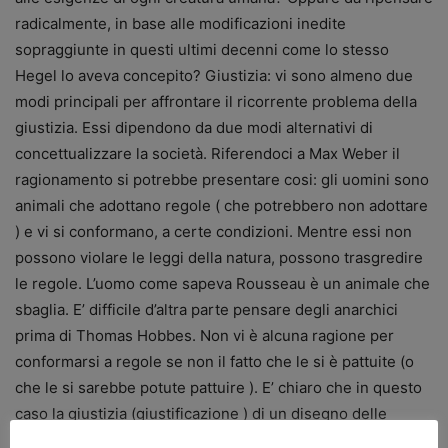
radicalmente, in base alle modificazioni inedite
sopraggiunte in questi ultimi decenni come lo stesso
Hegel lo aveva concepito? Giustizia: vi sono almeno due
modi principali per affrontare il ricorrente problema della
giustizia. Essi dipendono da due modi alternativi di
concettualizzare la società. Riferendoci a Max Weber il
ragionamento si potrebbe presentare cosi: gli uomini sono
animali che adottano regole ( che potrebbero non adottare
) e vi si conformano, a certe condizioni. Mentre essi non
possono violare le leggi della natura, possono trasgredire
le regole. L’uomo come sapeva Rousseau è un animale che
sbaglia. E’ difficile d’altra parte pensare degli anarchici
prima di Thomas Hobbes. Non vi è alcuna ragione per
conformarsi a regole se non il fatto che le si è pattuite (o
che le si sarebbe potute pattuire ). E’ chiaro che in questo
caso la giustizia (giustificazione ) di un disegno delle
istituzioni dipende dalle dalle scelte ( valutazioni ) degli