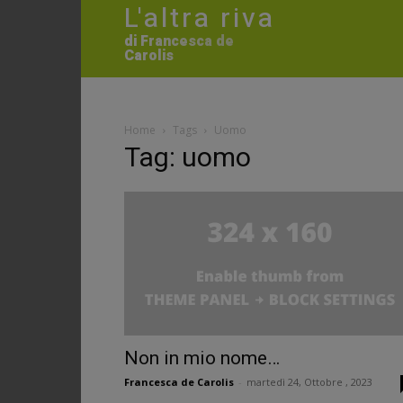
L'altra riva
di Francesca de
Carolis
Home
Tags
Uomo
Tag: uomo
Non in mio nome…
Francesca de Carolis
-
martedì 24, Ottobre , 2023