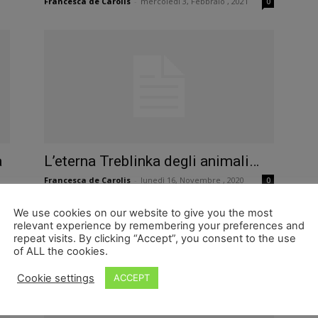
Francesca de Carolis
-
mercoledì 3, Febbraio , 2021
0
a
L’eterna Treblinka degli animali…
Francesca de Carolis
-
lunedì 16, Novembre , 2020
0
0
We use cookies on our website to give you the most
relevant experience by remembering your preferences and
repeat visits. By clicking “Accept”, you consent to the use
of ALL the cookies.
Cookie settings
ACCEPT