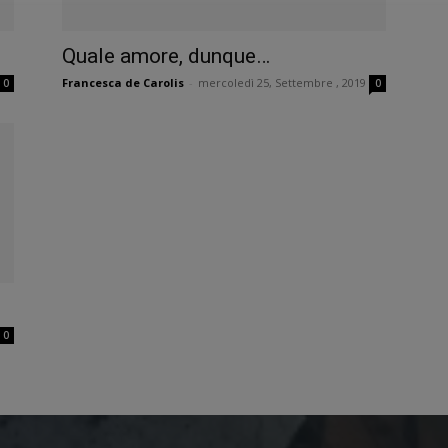
Quale amore, dunque…
Francesca de Carolis
-
mercoledì 25, Settembre , 2019
0
0
0