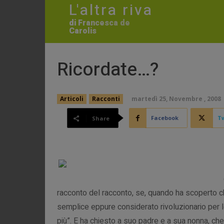
L'altra riva
di Francesca de
Carolis
Ricordate…?
martedì 25, Novembre , 2008
Articoli
Racconti
Facebook
Tw
Share
racconto del racconto, se, quando ha scoperto c
semplice eppure considerato rivoluzionario per le
più”. E ha chiesto a suo padre e a sua nonna, ch