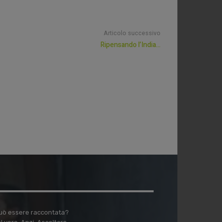
Articolo successivo
Ripensando l’India…
 può essere raccontata?