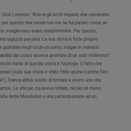
e. Dice Lorenzo. “Aveva gli occhi inquieti, che cercavano,
 per questo mia nonna non me ne ha parlato come un
che sceglievano erano malafemmine.
Per questo,
na ragazza passiva. La sua storia è forte proprio
guardare negli occhi un uomo, magari in maniera
olabilità del corpo doveva arretrare di un solo millimetro”.
molto bello di questa storia è l’epilogo. Il fatto che
onali (sulla sua storia è stato fatto anche il primo film
”), Franca abbia scelto di tornare a vivere una vita
mori. La vita per cui aveva lottato, né più né meno.
grafia della Mondadori e una partecipazione ad un