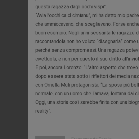
questa ragazza dagli occhi vispi”.
“Avia l’occhi ca ci cirnìanu”, mi ha detto mio padr
che ammiccavano, che sceglievano. Forse anche
buon esempio. Negli anni sessanta le ragazze 
raccontandola non ho voluto “disegnarla” come u
perché senza compromessi. Una ragazza poteva 
civettuola, e non per questo il suo diritto all’invi
E poi, ancora Lorenzo: “L’altro aspetto che trovo 
dopo essere stata sotto i riflettori dei media nazi
con Ornella Muti protagonista, “La sposa più bella
normale, con un uomo che l’amava, lontana dai cla
Oggi, una storia così sarebbe finita con una bio
reality”.