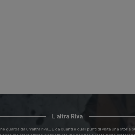
L'altra Riva
e guarda da un’altra riva… E da quanti e quali punti di vista una storia