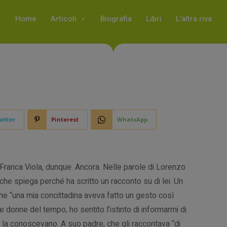
Home
Articoli
Biografia
Libri
L’altra riva
itter
Pinterest
WhatsApp
Franca Viola, dunque. Ancora. Nelle parole di Lorenzo
che spiega perché ha scritto un racconto su di lei. Un
he “una mia concittadina aveva fatto un gesto così
 donne del tempo, ho sentito l’istinto di informarmi di
e la conoscevano. A suo padre, che gli raccontava “di