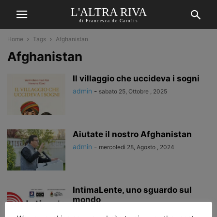
L'ALTRA RIVA
di Francesca de Carolis
Home
Tags
Afghanistan
Afghanistan
Il villaggio che uccideva i sogni
admin
-
sabato 25, Ottobre , 2025
Aiutate il nostro Afghanistan
admin
-
mercoledì 28, Agosto , 2024
IntimaLente, uno sguardo sul
mondo
Francesca de Carolis
-