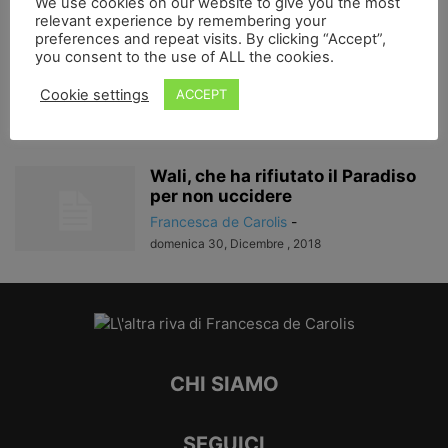
We use cookies on our website to give you the most
martedì 14, Dicembre , 2021
relevant experience by remembering your
preferences and repeat visits. By clicking “Accept”,
you consent to the use of ALL the cookies.
Afghanistan, un pò di storia…
Francesca de Carolis
-
Cookie settings
ACCEPT
mercoledì 13, Febbraio , 2019
Wali, che ha rifiutato il Paradiso
per non uccidere
Francesca de Carolis
-
domenica 30, Dicembre , 2018
CHI SIAMO
SEGUICI