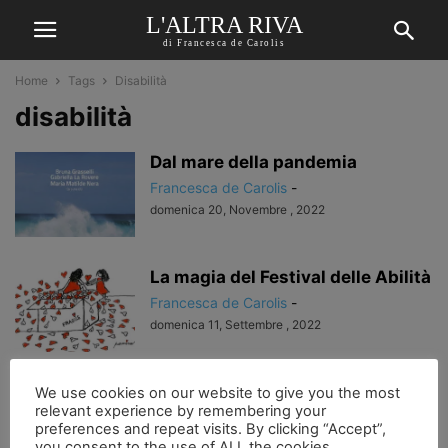
L'ALTRA RIVA
di Francesca de Carolis
Home
Tags
Disabilità
disabilità
Dal mare della pandemia
Francesca de Carolis
-
domenica 20, Novembre , 2022
La magia del Festival delle Abilità
Francesca de Carolis
-
domenica 11, Settembre , 2022
due lettere… due madri… il loro
We use cookies on our website to give you the most
relevant experience by remembering your
dolore…
preferences and repeat visits. By clicking “Accept”,
Francesca de Carolis
-
you consent to the use of ALL the cookies.