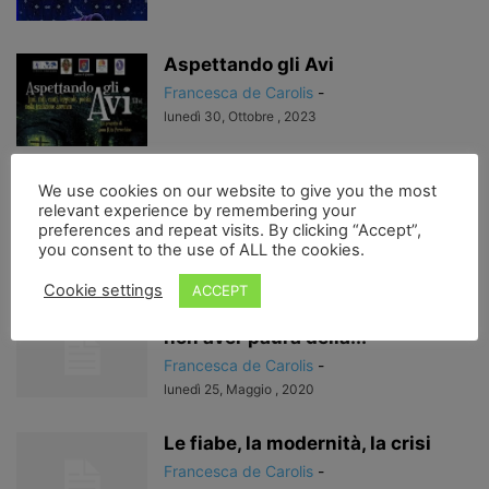
Aspettando gli Avi
Francesca de Carolis
-
lunedì 30, Ottobre , 2023
A proposito di fiabe…
We use cookies on our website to give you the most
relevant experience by remembering your
Francesca de Carolis
-
preferences and repeat visits. By clicking “Accept”,
mercoledì 27, Maggio , 2020
you consent to the use of ALL the cookies.
Cookie settings
ACCEPT
Il sogno di Cora, una fiaba per
non aver paura della...
Francesca de Carolis
-
lunedì 25, Maggio , 2020
Le fiabe, la modernità, la crisi
Francesca de Carolis
-