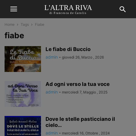
L'ALTRA RIVA
di Francesca de Carolis
Home
Tags
Fiabe
fiabe
Le fiabe di Buccio
admin
-
giovedì 26, Marzo , 2026
Ad ogni verso la tua voce
admin
-
mercoledì 7, Maggio , 2025
Dove le stelle pasticciano il
cielo…
admin
-
mercoledì 16, Ottobre , 2024