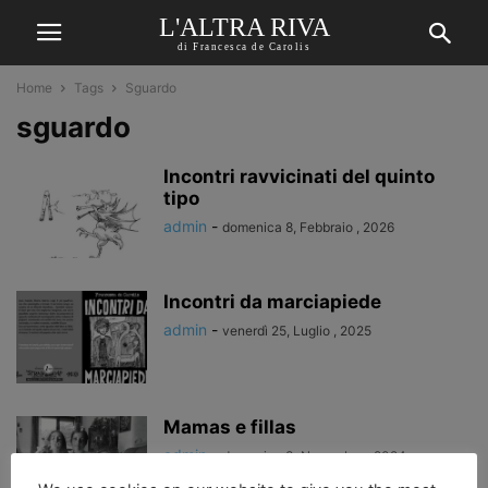
L'ALTRA RIVA
di Francesca de Carolis
Home
Tags
Sguardo
sguardo
Incontri ravvicinati del quinto
tipo
admin
-
domenica 8, Febbraio , 2026
Incontri da marciapiede
admin
-
venerdì 25, Luglio , 2025
Mamas e fillas
admin
-
domenica 3, Novembre , 2024