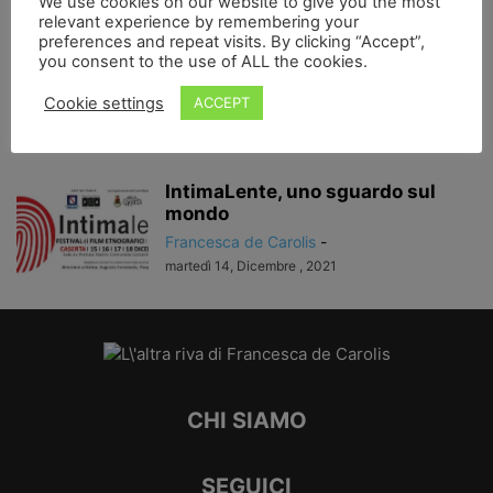
We use cookies on our website to give you the most
relevant experience by remembering your
preferences and repeat visits. By clicking “Accept”,
you consent to the use of ALL the cookies.
Dittici. I volti e il tempo…
Francesca de Carolis
-
Cookie settings
ACCEPT
domenica 14, Maggio , 2023
IntimaLente, uno sguardo sul
mondo
Francesca de Carolis
-
martedì 14, Dicembre , 2021
CHI SIAMO
SEGUICI