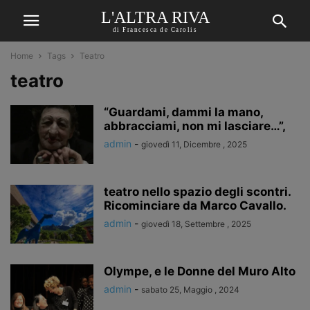
L'ALTRA RIVA
di Francesca de Carolis
Home
Tags
Teatro
teatro
“Guardami, dammi la mano,
abbracciami, non mi lasciare…”,
admin
-
giovedì 11, Dicembre , 2025
teatro nello spazio degli scontri.
Ricominciare da Marco Cavallo.
admin
-
giovedì 18, Settembre , 2025
Olympe, e le Donne del Muro Alto
admin
-
sabato 25, Maggio , 2024