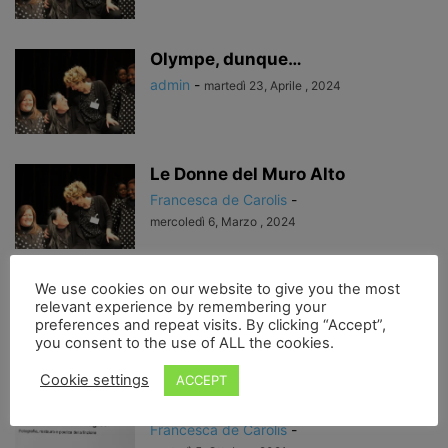
Olympe, dunque…
admin
-
martedì 23, Aprile , 2024
Le Donne del Muro Alto
Francesca de Carolis
-
mercoledì 6, Marzo , 2024
le donne del muro alto…
We use cookies on our website to give you the most
relevant experience by remembering your
Francesca de Carolis
-
preferences and repeat visits. By clicking “Accept”,
mercoledì 13, Ottobre , 2021
you consent to the use of ALL the cookies.
Cookie settings
ACCEPT
“Posa, posa!”. Eduardo a Positano
Francesca de Carolis
-