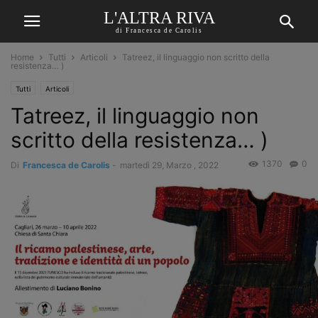
L'ALTRA RIVA
di Francesca de Carolis
Home
Tutti
Articoli
Tatreez, il linguaggio non scritto della
resistenza… )
Tutti
Articoli
Tatreez, il linguaggio non
scritto della resistenza… )
1370
0
Di
Francesca de Carolis
-
martedì 29, Marzo , 2022