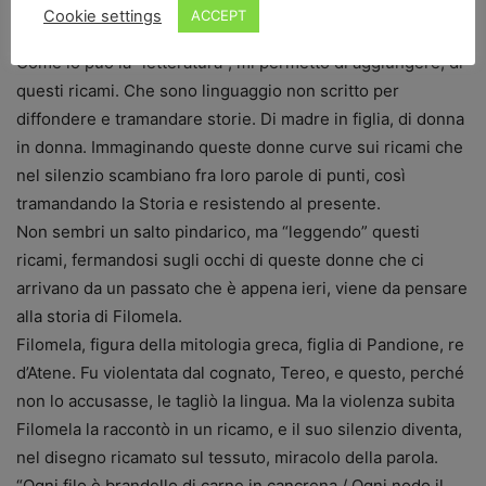
quale modo migliore dell’arte, della poesia e della narrativa
Cookie settings
ACCEPT
può rispondere a questa esigenza?”
Come lo può la “letteratura”, mi permetto di aggiungere, di
questi ricami. Che sono linguaggio non scritto per
diffondere e tramandare storie. Di madre in figlia, di donna
in donna. Immaginando queste donne curve sui ricami che
nel silenzio scambiano fra loro parole di punti, così
tramandando la Storia e resistendo al presente.
Non sembri un salto pindarico, ma “leggendo” questi
ricami, fermandosi sugli occhi di queste donne che ci
arrivano da un passato che è appena ieri, viene da pensare
alla storia di Filomela.
Filomela, figura della mitologia greca, figlia di Pandione, re
d’Atene. Fu violentata dal cognato, Tereo, e questo, perché
non lo accusasse, le tagliò la lingua. Ma la violenza subita
Filomela la raccontò in un ricamo, e il suo silenzio diventa,
nel disegno ricamato sul tessuto, miracolo della parola.
“Ogni filo è brandello di carne in cancrena / Ogni nodo il