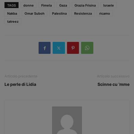
TAGS
donne
Fimela
Gaza
Grazia Frisina
Israele
Nakba
Omar Suboh
Palestina
Resistenza
ricamo
tatreez
Articolo precedente
Articolo successivo
Le perle di Lidia
Scinne cu ‘mme