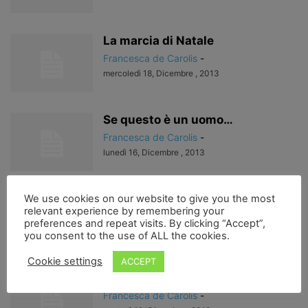
La marcia di Natale
Francesca de Carolis
-
mercoledì 18, Dicembre , 2013
Se questo è un uomo…
Francesca de Carolis
-
lunedì 16, Dicembre , 2013
Autismi…
We use cookies on our website to give you the most
relevant experience by remembering your
Francesca de Carolis
-
preferences and repeat visits. By clicking “Accept”,
venerdì 13, Dicembre , 2013
you consent to the use of ALL the cookies.
Cookie settings
ACCEPT
La memoria dell’oggi…
Francesca de Carolis
-