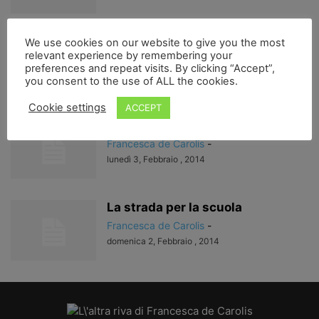
Vite ostative… la storia di
We use cookies on our website to give you the most
relevant experience by remembering your
Pasquale..
preferences and repeat visits. By clicking “Accept”,
Francesca de Carolis
-
you consent to the use of ALL the cookies.
mercoledì 12, Febbraio , 2014
Cookie settings
ACCEPT
4 poeti per 4 paesi…
Francesca de Carolis
-
lunedì 3, Febbraio , 2014
La strada per la scuola
Francesca de Carolis
-
domenica 2, Febbraio , 2014