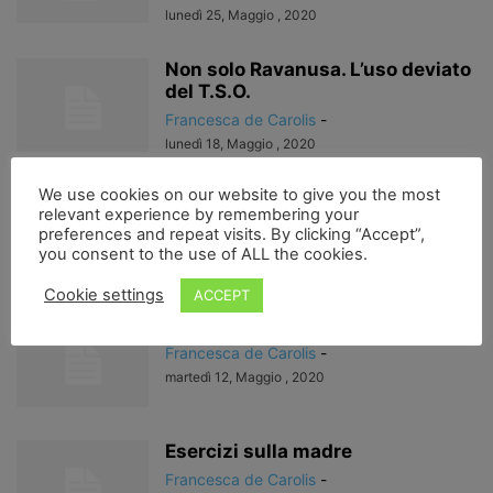
lunedì 25, Maggio , 2020
Non solo Ravanusa. L’uso deviato
del T.S.O.
Francesca de Carolis
-
lunedì 18, Maggio , 2020
We use cookies on our website to give you the most
Ancora madri…
relevant experience by remembering your
Francesca de Carolis
-
preferences and repeat visits. By clicking “Accept”,
martedì 12, Maggio , 2020
you consent to the use of ALL the cookies.
Cookie settings
ACCEPT
Madri….
Francesca de Carolis
-
martedì 12, Maggio , 2020
Esercizi sulla madre
Francesca de Carolis
-