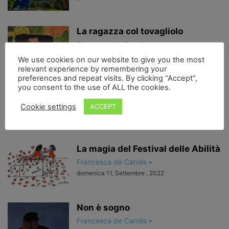
La ragazza col tovagliolo
Francesca de Carolis
-
lunedì 19, Settembre , 2022
We use cookies on our website to give you the most
relevant experience by remembering your
preferences and repeat visits. By clicking “Accept”,
you consent to the use of ALL the cookies.
Gli uomini anelano alla poesia
Francesca de Carolis
-
Cookie settings
ACCEPT
domenica 18, Settembre , 2022
La magia del Festival delle Abilità
Francesca de Carolis
-
domenica 11, Settembre , 2022
Non è sogno
Francesca de Carolis
-