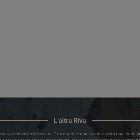
L'altra Riva
e guarda da un’altra riva… E da quanti e quali punti di vista una storia