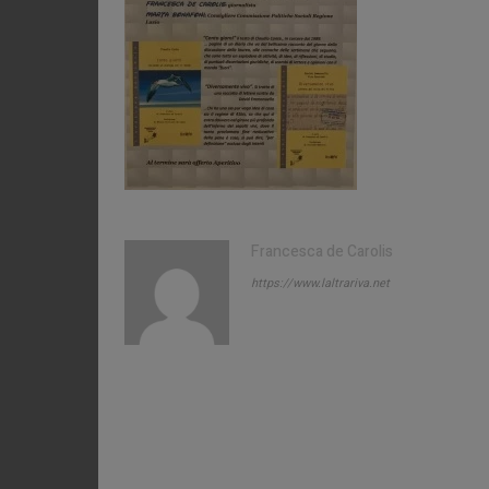
Francesca de Carolis
https://www.laltrariva.net