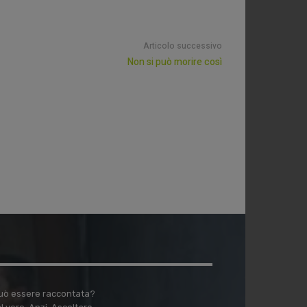
Articolo successivo
Non si può morire così
 può essere raccontata?