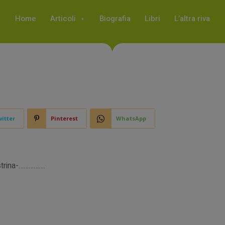
Home
Articoli
Biografia
Libri
L’altra riva
itter
Pinterest
WhatsApp
strina-…………….