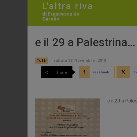
L'altra riva
di Francesca de
Carolis
e il 29 a Palestrina…
sabato 23, Novembre , 2019
Tutti
Facebook
Tw
Share
e il 29 a Pale