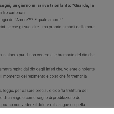
egni, un giorno mi arriva trionfante: “Guarda, la
 tre cartoncini.
Trilogia dell’Amore?!? E quale amore?”
rnini… e che gli vuoi dire… ma proprio simboli dell’amore…
ma in albero pur di non cedere alle bramosie del dio che
Demetra rapita dal dio degli Inferi che, volente o nolente
… il momento del rapimento è cosa che fa tremar la
, leggo, per essere precisi, e cioè “la trafittura del
rte di un angelo come segno di predilezione del
 posso non vedere il dolore e il sangue di quella