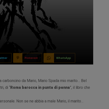
itter
Pinterest
WhatsApp
so a carboncino da Mario, Mario Spada mio marito… Bel
i, di “
Roma barocca in punta di penna
”, il libro che
rsonale. Non se ne abbia a male Mario, il marito…