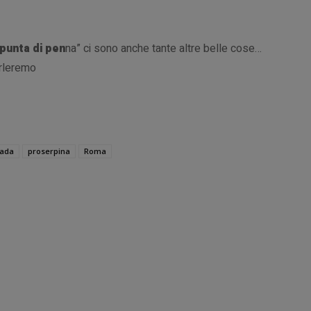
punta di pen
na” ci sono anche tante altre belle cose…
arleremo
pada
proserpina
Roma