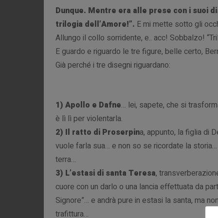
Dunque. Mentre era alle prese con i suoi dis
trilogia dell’Amore!”.
E mi mette sotto gli occhi
Allungo il collo sorridente, e.. acc! Sobbalzo! “
E guardo e riguardo le tre figure, belle certo, Be
Già perché i tre disegni riguardano:
1) Apollo e Dafne
… lei, sapete, che si trasfor
è lì lì per violentarla.
2) Il ratto di Proserpin
a, appunto, la figlia di 
vuole farla sua… e non so se ricordate la storia
terra…
3) L’estasi di santa Teresa
, transverberazione
cuore con un darlo o una lancia effettuata da pa
Signore”… e andrà pure in estasi la santa, ma non
trafittura…