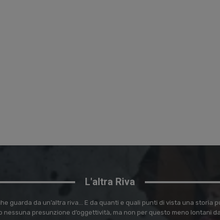
L'altra Riva
e guarda da un’altra riva… E da quanti e quali punti di vista una storia
 nessuna presunzione d’oggettività, ma non per questo meno lontani dal 