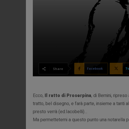
Facebook
Tw
Share
Ecco,
Il ratto di Proserpina
, di Bernini, ripre
tratto, bel disegno, e farà parte, insieme a tanti altr
presto verrà (ed.Iacobelli)…
Ma permettetemi a questo punto una notarella pe