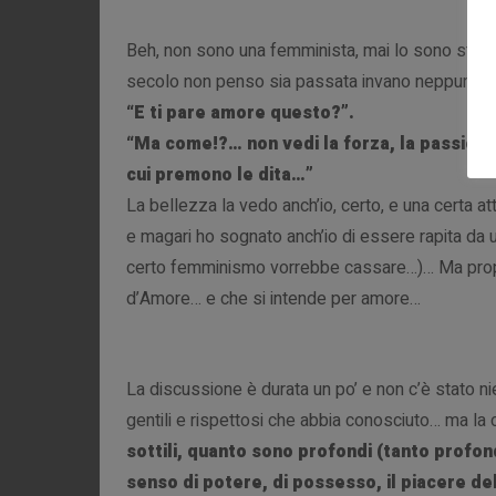
Beh, non sono una femminista, mai lo sono stata (
secolo non penso sia passata invano neppure per
“E ti pare amore questo?”.
“Ma come!?… non vedi la forza, la passione, 
cui premono le dita…”
La bellezza la vedo anch’io, certo, e una certa at
e magari ho sognato anch’io di essere rapita da u
certo femminismo vorrebbe cassare…)… Ma proprio
d’Amore… e che si intende per amore…
La discussione è durata un po’ e non c’è stato ni
gentili e rispettosi che abbia conosciuto… ma la
sottili, quanto sono profondi (tanto profo
senso di potere, di possesso, il piacere de