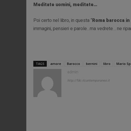
Meditate uomini, meditate…
Poi certo nel libro, in questa “
Roma barocca in 
immagini, pensieri e parole…ma vedrete… ne rip
TAGS
amore
Barocco
bernini
libro
Mario S
admin
http://fdc.ilcontemporaneo.it