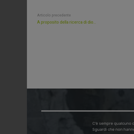
Articolo precedente
A proposito della ricerca di dio…
C’è sempre qualcuno ch
Sguardi che non hanno