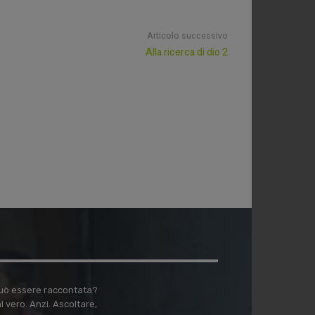
Articolo successivo
Alla ricerca di dio 2
 può essere raccontata?
vero. Anzi. Ascoltare,