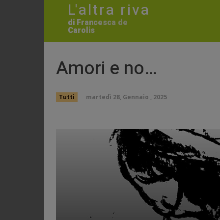
L'altra riva
di Francesca de
Carolis
Amori e no…
martedì 28, Gennaio , 2025
Tutti