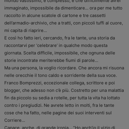
mondo vastissimo, e complesso, e che difficilmente avrei
immaginato, impossibile da dimenticare… ora per me tutto
raccolto in alcune scatole di cartone e tre cassetti
dell’armadio-archivio, che a tratti, con piccoli tuffi al cuore,
mi capita di riaprire…
E così ho fatto ieri, cercando, fra le tante, una storia da
raccontarvi per ‘celebrare’ in qualche modo questa
giornata. Scelta difficile, impossibile, che ognuna delle
storie incontrate meriterebbe fiumi di parole…
Ma una persona, la voglio ricordare. Che ancora mi risuona
nelle orecchie il tono caldo e sorridente della sua voce.
Franco Bomprezzi, eccezionale collega, scrittore e poi
blogger, che adesso non c’è più. Costretto per una malattia
fin da piccolo su sedia a rotelle, per tutta la vita ha lottato
contro i pregiudizi. Ne avrete letto in molti, fra le tante
cose che ha fatto, nelle pagine dei suoi interventi sul
Corriere…
Capace, anche, di grande ironia… “Ho anch’io il vizio di