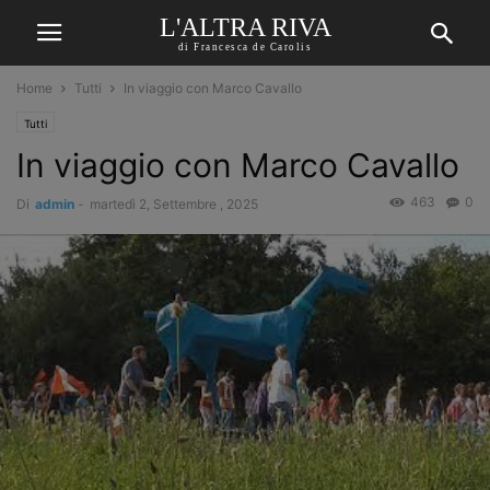
L'ALTRA RIVA
di Francesca de Carolis
Home
Tutti
In viaggio con Marco Cavallo
Tutti
In viaggio con Marco Cavallo
463
0
Di
admin
-
martedì 2, Settembre , 2025