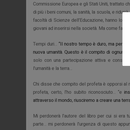
Commissione Europea e gli Stati Uniti, trattato
di più i beni comuni, la sanità, la scuola, e ridurr
facoltà di Scienze dell’Educazione, hanno lo sc
giovani ad inserirsi nella società. Ma come farlo 
Tempi duri…
“Il nostro tempo è duro, ma permet
nuova umanità. Questo è il compito di ognuno d
solo con una partecipazione attiva e consape
l’umanità e la terra…
Chi disse che compito del profeta è opporsi al 
profeta, certo, l’ho subito riconosciuto… “e
ins
attraverso il mondo, riusciremo a creare una terra
Mi perdonerà l’autore del libro per cui si era tu
parte… mi perdonerà l’urgenza di questo appunt