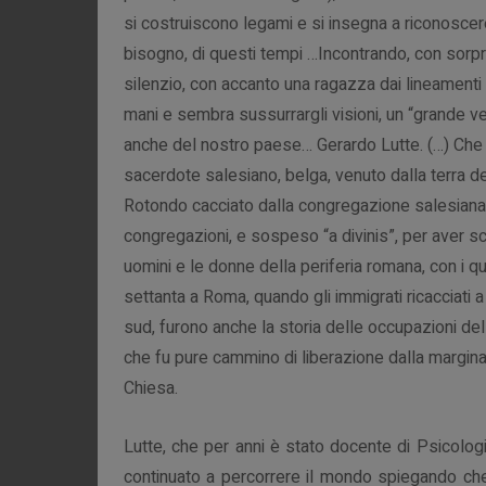
si costruiscono legami e si insegna a riconoscere 
bisogno, di questi tempi …
Incontrando, con sorpr
silenzio, con accanto una ragazza dai lineamenti 
mani e sembra sussurrargli visioni, un “grande ve
anche del nostro paese… Gerardo Lutte. (…)
Che 
sacerdote salesiano, belga, venuto dalla terra dei
Rotondo cacciato dalla congregazione salesiana 
congregazioni, e sospeso “a divinis”, per aver sce
uomini e le donne della periferia romana, con i qu
settanta a Roma, quando gli immigrati ricacciati a
sud, furono anche la storia delle occupazioni de
che fu pure cammino di liberazione dalla margina
Chiesa.
Lutte, che
per anni è stato docente di Psicolog
continuato a percorrere il mondo spiegando che 