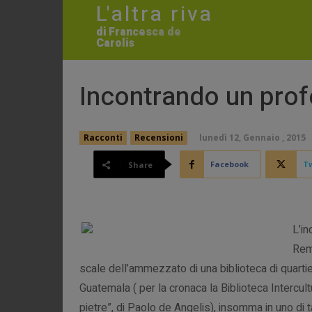
L'altra riva
di Francesca de
Carolis
Incontrando un prof
lunedì 12, Gennaio , 2015
Racconti
Recensioni
Facebook
Tw
Share
L’in
Rem
scale dell’ammezzato di una biblioteca di quartier
Guatemala ( per la cronaca la Biblioteca Intercultu
pietre”, di Paolo de Angelis), insomma in uno di 