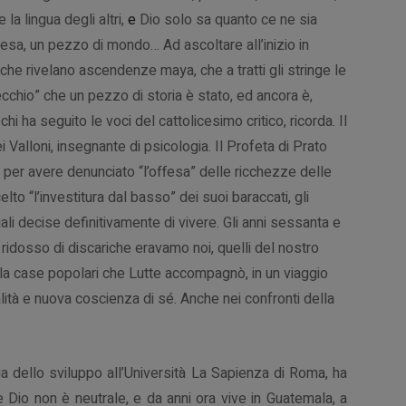
la lingua degli altri,
e
Dio solo sa quanto ce ne sia
esa, un pezzo di mondo… Ad ascoltare all’inizio in
che rivelano ascendenze maya, che a tratti gli stringe le
cchio” che un pezzo di storia è stato, ed ancora è,
chi ha seguito le voci del cattolicesimo critico, ricorda. Il
 Valloni, insegnante di psicologia. Il Profeta di Prato
per avere denunciato “l’offesa” delle ricchezze delle
lto “l’investitura dal basso” dei suoi baraccati, gli
ali decise definitivamente di vivere. Gli anni sessanta e
 ridosso di discariche eravamo noi, quelli del nostro
lla case popolari che Lutte accompagnò, in un viaggio
lità e nuova coscienza di sé. Anche nei confronti della
ia dello sviluppo all’Università La Sapienza di Roma,
ha
Dio non è neutrale, e da anni ora vive in Guatemala, a