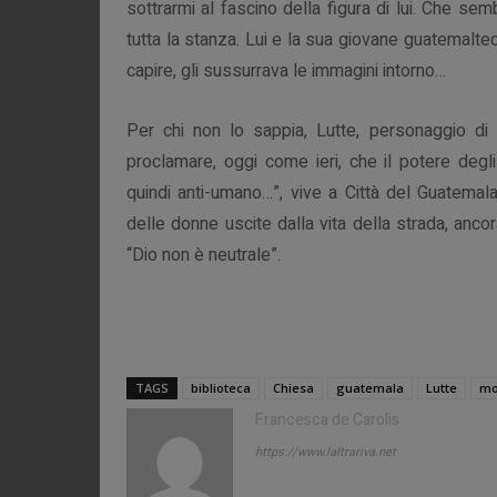
sottrarmi al fascino della figura di lui. Che se
tutta la stanza. Lui e la sua giovane guatemaltec
capire, gli sussurrava le immagini intorno…
Per chi non lo sappia, Lutte, personaggio di 
proclamare, oggi come ieri, che il potere degli
quindi anti-umano…”,
vive a Città del Guatemala
delle donne uscite dalla vita della strada, anc
“Dio non è neutrale
”.
TAGS
biblioteca
Chiesa
guatemala
Lutte
mo
Francesca de Carolis
https://www.laltrariva.net