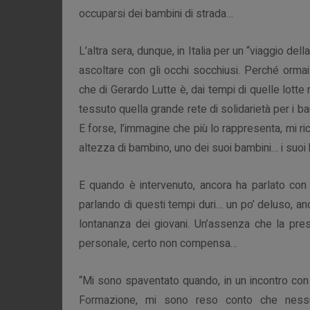
occuparsi dei bambini di strada…
L’altra sera, dunque, in Italia per un “viaggio de
ascoltare con gli occhi socchiusi. Perché orm
che di Gerardo Lutte è, dai tempi di quelle lotte 
tessuto quella grande rete di solidarietà per i 
E forse, l’immagine che più lo rappresenta, mi ri
altezza di bambino, uno dei suoi bambini… i suo
E quando è intervenuto, ancora ha parlato con 
parlando di questi tempi duri… un po’ deluso, anc
lontananza dei giovani. Un’assenza che la prese
personale, certo non compensa…
“Mi sono spaventato quando, in un incontro con u
Formazione, mi sono reso conto che nessun