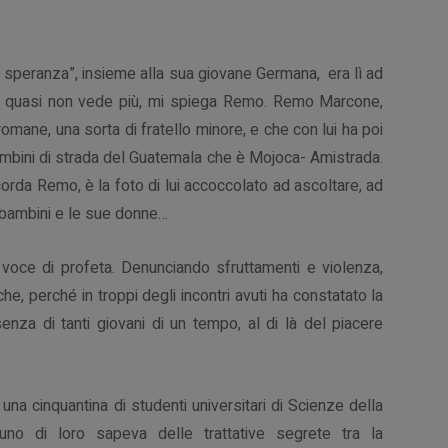
lla speranza”, insieme alla sua giovane Germana,
era lì ad
ai quasi non vede più, mi spiega Remo. Remo Marcone,
romane, una sorta di fratello minore, e che con lui ha poi
bambini di strada del Guatemala che è Mojoca- Amistrada.
corda Remo, è la foto di lui accoccolato ad ascoltare, ad
i bambini e le sue donne…
voce di profeta. Denunciando sfruttamenti e violenza,
he, perché in troppi degli incontri avuti ha constatato la
nza di tanti giovani di un tempo, al di là del piacere
na cinquantina di studenti universitari di Scienze della
o di loro sapeva delle trattative segrete tra la