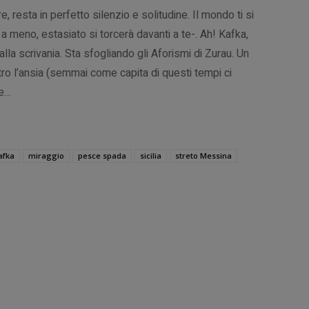
 resta in perfetto silenzio e solitudine. Il mondo ti si
 meno, estasiato si torcerà davanti a te-. Ah! Kafka,
lla scrivania. Sta sfogliando gli Aforismi di Zurau. Un
tro l’ansia (semmai come capita di questi tempi ci
re…
afka
miraggio
pesce spada
sicilia
streto Messina