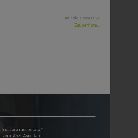
Articolo successivo
Zauberflote…
 può essere raccontata?
vero. Anzi. Ascoltare,