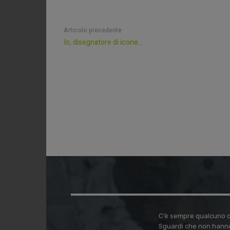
Articolo precedente
Io, disegnatore di icone…
C’è sempre qualcuno ch
Sguardi che non hanno