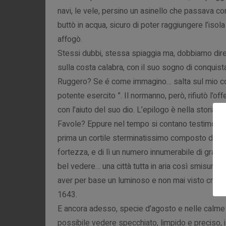
navi, le vele, persino un asinello che passava con 
buttò in acqua, sicuro di poter raggiungere l’isola
affogò.
Stessi dubbi, stessa spiaggia ma, dobbiamo dire
sulla costa calabra, con il suo sogno di conqui
Ruggero? Se é come immagino… salta sul mio cocch
potente esercito ”. Il normanno, però, rifiutò l’off
con l’aiuto del suo dio. L’epilogo è nella storia…
Favole? Eppure nel tempo si contano testimoni il
prima un cortile sterminatissimo composto di più 
fortezza, e di lì un numero innumerabile di gran 
bel vedere… una città tutta in aria così smisurata,
aver per base un luminoso e non mai visto cristall
1643.
E ancora adesso, specie d’agosto e nelle calme 
possibile vedere specchiato, limpido e preciso, il li