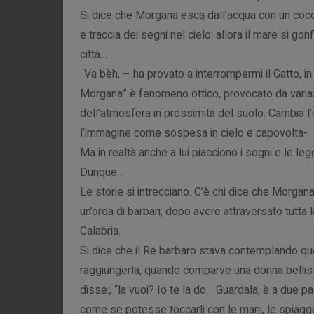
Si dice che Morgana esca dall’acqua con un cocchi
e traccia dei segni nel cielo: allora il mare si gon
città…
-Va bèh, – ha provato a interrompermi il Gatto, i
Morgana” è fenomeno ottico, provocato da variazi
dell’atmosfera in prossimità del suolo. Cambia l’i
l’immagine come sospesa in cielo e capovolta-
Ma in realtà anche a lui piacciono i sogni e le le
Dunque…
Le storie si intrecciano. C’è chi dice che Morgana
un’orda di barbari, dopo avere attraversato tutta l
Calabria.
Si dice che il Re barbaro stava contemplando que
raggiungerla, quando comparve una donna bellissim
disse:, “la vuoi? Io te la do… Guardala, è a due p
come se potesse toccarli con le mani, le spiagge, i