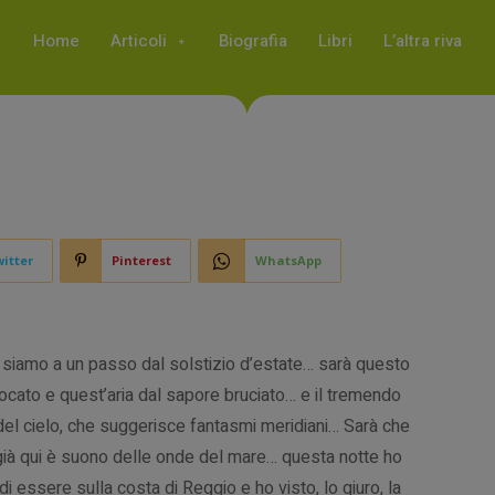
Home
Articoli
Biografia
Libri
L’altra riva
itter
Pinterest
WhatsApp
 siamo a un passo dal solstizio d’estate… sarà questo
ocato e quest’aria dal sapore bruciato… e il tremendo
del cielo, che suggerisce fantasmi meridiani… Sarà che
 già qui è suono delle onde del mare… questa notte ho
i essere sulla costa di Reggio e ho visto, lo giuro, la