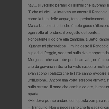
navi… si vedono perfino gli uomini che lavorano ne
“E che mi dici – è intervenuto ancora il Randagio
come la fata delle acque, torna periodicamente a 
Ma sa bene anche lui che è solo gioco d’illusione
ogni volta affondare, il progetto del ponte…
Nonostante il dolore alla zampina, a Gatto Randa
-Quanto mi piacerebbe – mi ha detto il Randagio- 
ai piedi di Reggio, sedermi sulla riva e aspettarl
Morgana… che sarebbe per lui arrivata, ne è sicur
che da giovane in Sicilia ha visto nascere molti 
svaniscono i palazzi che le fate sanno evocare e f
un’illusione… Ancora una volta sarebbe arrivata,
sullo stretto: il mare che cambia colore, la matu
spada…
-Ma dove posso andare con questa zampina rott
– Tranquillo. Non è necessario che tu esca di cas