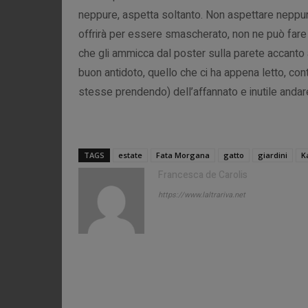
neppure, aspetta soltanto. Non aspettare neppure,
offrirà per essere smascherato, non ne può fare a
che gli ammicca dal poster sulla parete accanto a
buon antidoto, quello che ci ha appena letto, con
stesse prendendo) dell’affannato e inutile anda
TAGS
estate
Fata Morgana
gatto
giardini
K
Francesca de Carolis
https://www.laltrariva.net