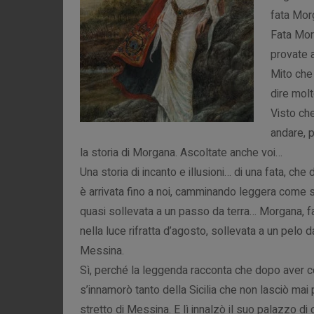
fata Mo
Fata Mor
provate a
Mito che 
dire mol
Visto che
andare, p
la storia di Morgana. Ascoltate anche voi…
Una storia di incanto e illusioni… di una fata, ch
è arrivata fino a noi, camminando leggera come 
quasi sollevata a un passo da terra… Morgana, fa
nella luce rifratta d’agosto, sollevata a un pelo dal
Messina.
Sì, perché la leggenda racconta che dopo aver con
s’innamorò tanto della Sicilia che non lasciò mai p
stretto di Messina. E lì innalzò il suo palazzo di