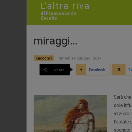
L'altra riva
di Francesca de
Carolis
miraggi…
lunedì 19, Giugno , 2017
Racconti
Facebook
Tw
Share
Sarà che
sole infu
azzurro 
l’estate
sognato d