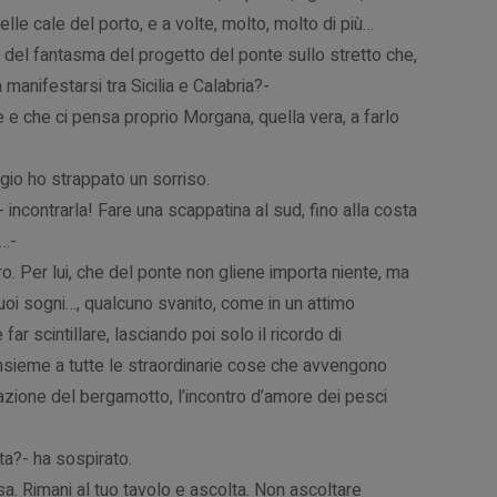
lle cale del porto, e a volte, molto, molto di più…
- del fantasma del progetto del ponte sullo stretto che,
manifestarsi tra Sicilia e Calabria?-
 e che ci pensa proprio Morgana, quella vera, a farlo
gio ho strappato un sorriso.
incontrarla! Fare una scappatina al sud, fino alla costa
a…-
o. Per lui, che del ponte non gliene importa niente, ma
suoi sogni…, qualcuno svanito, come in un attimo
ar scintillare, lasciando poi solo il ricordo di
 insieme a tutte le straordinarie cose che avvengono
razione del bergamotto, l’incontro d’amore dei pesci
a?- ha sospirato.
a. Rimani al tuo tavolo e ascolta. Non ascoltare