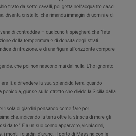
o tirato da sette cavalli, poi getta nell’acqua tre sassi
fia, diventa cristallo, che rimanda immagini di uomini e di
n vena di contraddire –
qualcuno ti spiegherà che “fata
one della temperatura e di densità degli strati
ndice di rifrazione, e di una figura all’orizzonte compare
ggende, che poi non nascono mai dal nulla. L’ho ignorato.
 era lì, a difendere la sua splendida terra, quando
a penisola, giunse sullo stretto che divide la Sicilia dalla
ll’isola di giardini pensando come fare per
a che, indicando la terra oltre la striscia di mare gli
assi da te.” E a un suo cenno apparvero, vicinissimi,
 monti, i giardini d’aranci, il porto di Messina con le