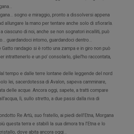
rgana…
gana… sogno e miraggio, pronto a dissolversi appena
d allungare la mano per tentare anche solo di sfiorarla.
a ciascuno di noi, anche se non sognatori incalliti, può
to… guardandoci intorno, guardandoci dentro…
 Gatto randagio si è rotto una zampa e in giro non può
er intrattenerlo e un po’ consolarlo, gliel’ho raccontata,
e dal tempo e dalle terre lontane delle leggende del nord
solo lei, sacerdotessa di Avalon, sapeva camminare,
ta delle acque. Ancora oggi, sapete, a tratti compare
l’acqua, lì, sullo stretto, a due passi dalla riva di
dotto Re Artù, suo fratello, ai piedi dell’Etna, Morgana
iù questa terra e stabilì la sua dimora tra l’Etna e lo
 cristallo, dove abita ancora oggi…