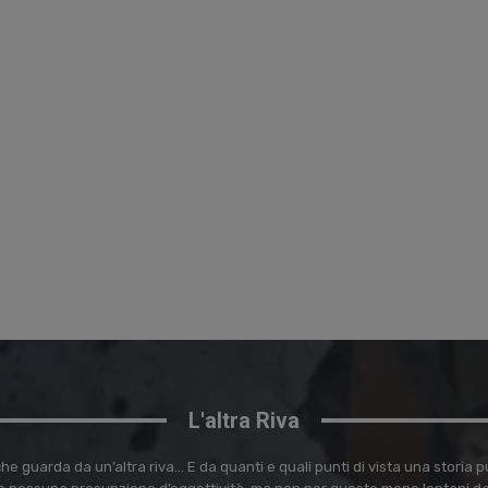
L'altra Riva
e guarda da un’altra riva… E da quanti e quali punti di vista una storia