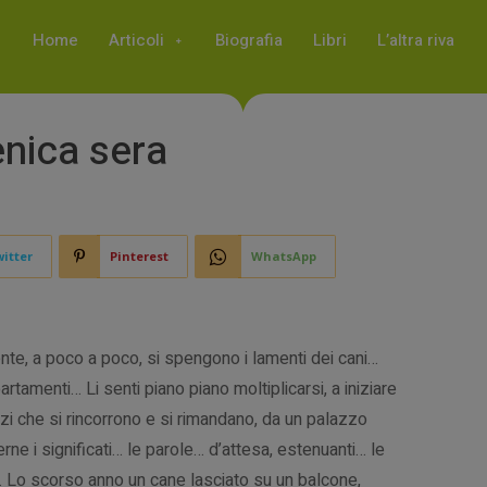
Home
Articoli
Biografia
Libri
L’altra riva
nica sera
itter
Pinterest
WhatsApp
nte, a poco a poco, si spengono i lamenti dei cani…
partamenti… Li senti piano piano moltiplicarsi, a iniziare
azi che si rincorrono e si rimandano, da un palazzo
ggerne i significati… le parole… d’attesa, estenuanti… le
e… Lo scorso anno un cane lasciato su un balcone,