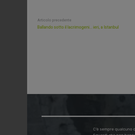
Articolo precedente
Ballando sotto il lacrimogeni… ieri, a Istanbul
C’è sempre qualcuno ch