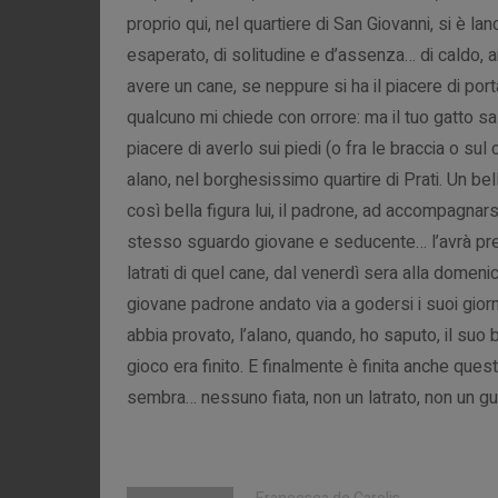
proprio qui, nel quartiere di San Giovanni, si è lan
esaperato, di solitudine e d’assenza… di caldo
avere un cane, se neppure si ha il piacere di por
qualcuno mi chiede con orrore: ma il tuo gatto sa
piacere di averlo sui piedi (o fra le braccia o sul
alano, nel borghesissimo quartire di Prati. Un be
così bella figura lui, il padrone, ad accompagnars
stesso sguardo giovane e seducente… l’avrà pres
latrati di quel cane, dal venerdì sera alla domen
giovane padrone andato via a godersi i suoi giorn
abbia provato, l’alano, quando, ho saputo, il suo 
gioco era finito. E finalmente è finita anche ques
sembra… nessuno fiata, non un latrato, non un gua