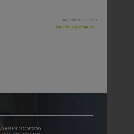
Articolo successivo
Amiche sottomarine…
 può essere raccontata?