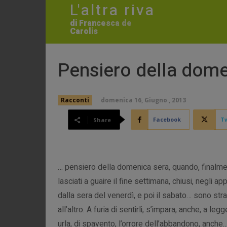
L'altra riva
di Francesca de
Carolis
Pensiero della dome
domenica 16, Giugno , 2013
Racconti
Facebook
Tw
Share
… pensiero della domenica sera, quando, finalme
lasciati a guaire il fine settimana, chiusi, negli ap
dalla sera del venerdì, e poi il sabato… sono str
all’altro. A furia di sentirli, s’impara, anche, a le
urla, di spavento, l’orrore dell’abbandono, anch