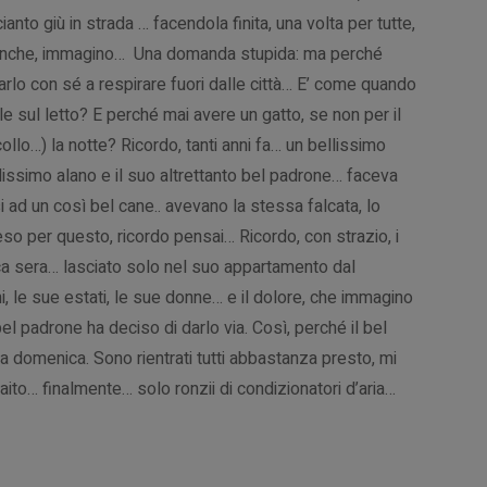
cianto giù in strada … facendola finita, una volta per tutte,
, anche, immagino… Una domanda stupida: ma perché
tarlo con sé a respirare fuori dalle città… E’ come quando
le sul letto? E perché mai avere un gatto, se non per il
 collo…) la notte? Ricordo, tanti anni fa… un bellissimo
llissimo alano e il suo altrettanto bel padrone… faceva
i ad un così bel cane.. avevano la stessa falcata, lo
o per questo, ricordo pensai… Ricordo, con strazio, i
ica sera… lasciato solo nel suo appartamento dal
i, le sue estati, le sue donne… e il dolore, che immagino
bel padrone ha deciso di darlo via. Così, perché il bel
ta domenica. Sono rientrati tutti abbastanza presto, mi
ito… finalmente… solo ronzii di condizionatori d’aria…